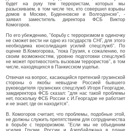
будет на руку тем террористам, которых мы
разыскиваем, в том числе тех, кто совершил взрывы
домов в Москве, Буденновске и Волгодонске", -
заявил заместитель директора ФСБ Виктор
Комогоров.
По его убеждению, "борьбу с терроризмом в одиночку
не сможет вести ни одно из государств СНГ, для этого
необходима консолидация усилий спецслужб". По
оценке В.Комогорова, "пока Грузия, к сожалению, по
своим возможностям, уровню подготовки спецслужб
не может противостоять вызовам террористов", в том
числе, находящихся в Панкисском ущелье.
Отвечая на вопрос, касающийся претензий грузинской
стороны о якобы невыдаче Россией бывшего
руководителя грузинских спецслужб Игоря Георгадзе,
замдиректора ФСБ сказал: "для нас такой проблемы
нет, поскольку ФСБ России с И.Георгадзе не работает
и не знает, где он находится".
В. Комогоров считает, что проблемы, подобные этой,
не должны служить препятствием для сотрудничества
в борьбе с терроризмом. "Если мы не объединим
усилия Грузии, России и Азербайджана в плане