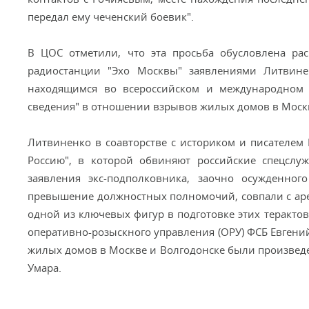
передал ему чеченский боевик".
В ЦОС отметили, что эта просьба обусловлена р
радиостанции "Эхо Москвы" заявлениями Литвинен
находящимся во всероссийском и международном 
сведения" в отношении взрывов жилых домов в Москве
Литвиненко в соавторстве с историком и писателе
Россию", в которой обвиняют российские спецслу
заявления экс-подполковника, заочно осужденно
превышение должностных полномочий, совпали с арес
одной из ключевых фигур в подготовке этих теракто
оперативно-розыскного управления (ОРУ) ФСБ Евгени
жилых домов в Москве и Волгодонске были произведен
Умара.