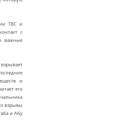
нии ТВС и
контакт с
то важные
 взрывает
Последние
веществ и
итает его
ачальника
то взрывы
аба и Абу