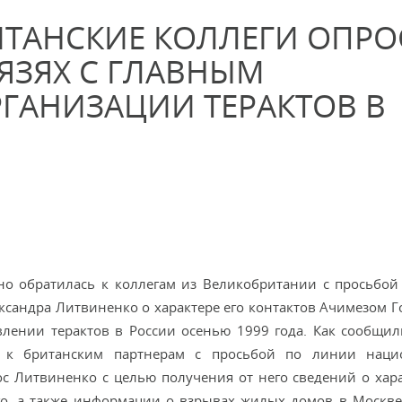
ИТАНСКИЕ КОЛЛЕГИ ОПРО
ЯЗЯХ С ГЛАВНЫМ
ГАНИЗАЦИИ ТЕРАКТОВ В
но обратилась к коллегам из Великобритании с просьбой
сандра Литвиненко о характере его контактов Ачимезом 
лении терактов в России осенью 1999 года. Как сообщил
ь к британским партнерам с просьбой по линии наци
с Литвиненко с целью получения от него сведений о хара
го, а также информации о взрывах жилых домов в Москве