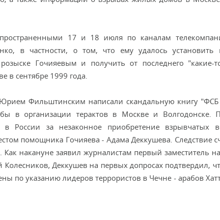
аспространенными 17 и 18 июля по каналам телекомпа
ко, в частности, о том, что ему удалось установить 
розыске Гочияевым и получить от последнего "какие-
 в сентябре 1999 года.
м Юрием Фильштинским написали скандальную книгу "ФСБ
жбы в организации терактов в Москве и Волгодонске. 
го в России за незаконное приобретение взрывчатых 
том помощника Гочияева - Адама Деккушева. Следствие сч
в. Как накануне заявил журналистам первый заместитель н
й Колесников, Деккушев на первых допросах подтвердил, ч
ы по указанию лидеров террористов в Чечне - арабов Хатт