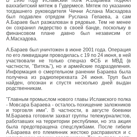
В 1998 году Исламский полк А.Бараева поднял
ваххабитский мятеж в Гудермесе. Мятеж по указанию
тогдашнего руководителя Чечни Аслана Масхадова
был подавлен отрядом Руслана Гелаева, а сам
А.Бараев был разжалован в рядовые. Тем не менее
он сохранил лидерство в своей банде, поскольку в
финансовом плане давно был независим от
А.Масхадова.
А.Бараев был уничтожен в июне 2001 года. Операция
по его ликвидации проводилась с 19 по 24 июня, в ней
участвовали не только спецназ ФСБ и МВД (в
частности, "Витязь"), но и армейские подразделения.
Информация о смертельном ранении Бараева была
получена из радиоперехвата 24 июня. Труп был
найден, опознан и спустя несколько дней выдан
родственникам.
"Главным промыслом нового главы Исламского полка
- Мовсара Бараева - осталось похищение заложников
и торговля ими". В частности, в августе боевики
М.Бараева готовили захват группы тележурналистов,
работавших на территории республики, но эта акция
была предотвращена спецслужбами. После гибели
А.Бараева его племянник жестоко расправился и с