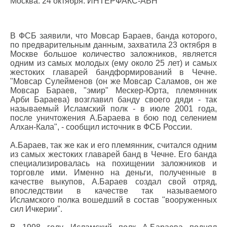
Москва. 24 октября. ИНТЕРФАКС-АВН
В ФСБ заявили, что Мовсар Бараев, банда которого,
по предварительным данным, захватила 23 октября в
Москве большое количество заложников, является
одним из самых молодых (ему около 25 лет) и самых
жестоких главарей бандформирований в Чечне.
"Мовсар Сулейменов (он же Мовсар Саламов, он же
Мовсар Бараев, "эмир" Мескер-Юрта, племянник
Арби Бараева) возглавил банду своего дяди - так
называемый Исламский полк - в июле 2001 года,
после уничтожения А.Бараева в бою под селением
Алхан-Кала", - сообщил источник в ФСБ России.
А.Бараев, так же как и его племянник, считался одним
из самых жестоких главарей банд в Чечне. Его банда
специализировалась на похищении заложников и
торговле ими. Именно на деньги, полученные в
качестве выкупов, А.Бараев создал свой отряд,
впоследствии в качестве так называемого
Исламского полка вошедший в состав "вооруженных
сил Ичкерии".