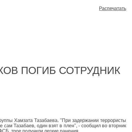
Распечатать
КОВ ПОГИБ СОТРУДНИК
руппы Хамзата Тазабаева. "При задержании террористы
 сам Тазабаев, один взят в плен", - сообщил во вторник
ФСБ, трое получили легкие ранения.