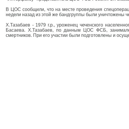
В ЦОС сообщили, что на месте проведения спецоперац
недели назад из этой же бандгруппы были уничтожены ч
Х.Тазабаев - 1979 г.р., уроженец чеченского населе
Басаева. Х.Тазабаев, по данным ЦОС ФСБ, занимался
смертников. При его участии были подготовлены и осуще