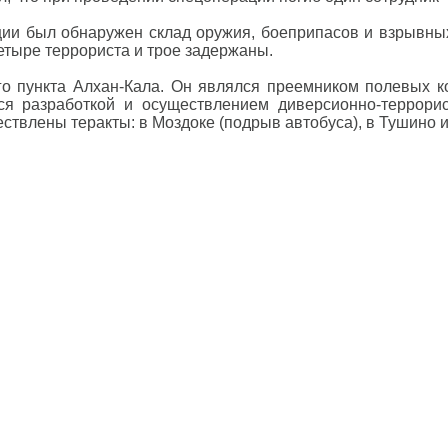
ии был обнаружен склад оружия, боеприпасов и взрывных 
етыре террориста и трое задержаны.
нного пункта Алхан-Кала. Он являлся преемником полевы
 разработкой и осуществлением диверсионно-террорист
ствлены теракты: в Моздоке (подрыв автобуса), в Тушино и