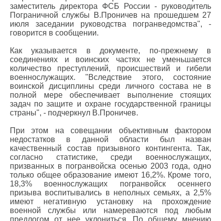
заместитель директора ФСБ России - руководитель
Пограничной службы В.Проничев на прошедшем 27
июля заседании руководства погранведомства", -
говорится в сообщении.
Как указывается в документе, по-прежнему в
соединениях и воинских частях не уменьшается
количество преступлений, происшествий и гибели
военнослужащих. "Вследствие этого, состояние
воинской дисциплины среди личного состава не в
полной мере обеспечивает выполнение стоящих
задач по защите и охране государственной границы
страны", - подчеркнул В.Проничев.
При этом на совещании объективным фактором
недостатков в данной области был назван
качественный состав призывного контингента. Так,
согласно статистике, среди военнослужащих,
призванных в погранвойска осенью 2003 года, одно
только общее образование имеют 16,2%. Кроме того,
18,3% военнослужащих погранвойск осеннего
призыва воспитывались в неполных семьях, а 2,5%
имеют негативную установку на прохождение
военной службы или намереваются под любым
предлогом от нее уклониться. По общему мнению