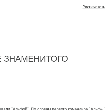
Распечатать
Е ЗНАМЕНИТОГО
зывали "Альфой". По словам первого командира "Альфы"