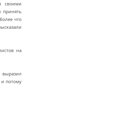
я своими
ы принять
более что
высказали
листов на
ь выразил
 и потому