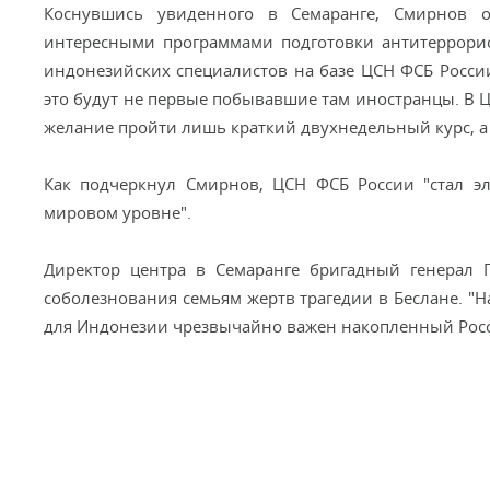
Коснувшись увиденного в Семаранге, Смирнов о
интересными программами подготовки антитеррорис
индонезийских специалистов на базе ЦСН ФСБ России
это будут не первые побывавшие там иностранцы. В 
желание пройти лишь краткий двухнедельный курс, а 
Как подчеркнул Смирнов, ЦСН ФСБ России "стал эл
мировом уровне".
Директор центра в Семаранге бригадный генерал П
соболезнования семьям жертв трагедии в Беслане. "На
для Индонезии чрезвычайно важен накопленный Россие