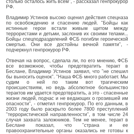
столько осталось жить всем", - рассказал генпрокурор
РФ.
Владимир Устинов высоко оценил действия спецназа
по освобождению и спасению людей. "Бойцы как
истинные герои встали живым щитом между
террористами и детьми, заслонив их своими телами...
Бойцы спецподразделений ФСБ погибли героической
смертью. Они все достойны вечной памяти", -
подчеркнул генпрокурор РФ.
Отвечая на вопрос, сделала ли, по его мнению, ФСБ
все возможное, чтобы предотвратить теракт в
Беслане, Владимир Устинов заявил, что "не спешил
бы выносить оценок". "Наша ФСБ много работает. Мы
судим о ней по таким вот трагическим
происшествиям, но ведь абсолютное большинство
терактов им удается предотвратить, а это - спасенные
жизни людей, подчас и не ведающих о грозившей им
опасности", - отметил генпрокурор. По его данным, в
2003 году было раскрыто более 7800 преступлений
"террористической направленности", в том числе 24
случая захвата заложников. Тем не менее, теракт в
Беслане показал, что "страна и ее
правоохранительные органы оказались не готовы к