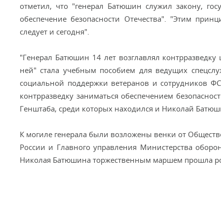
отметил, что "генерал Батюшин служил закону, гос
обеспечение безопасности Отечества". "Этим принц
следует и сегодня".
"Генерал Батюшин 14 лет возглавлял контрразведку ц
ней" стала учебным пособием для ведущих спецслу
социальной поддержки ветеранов и сотрудников ФСБ
контрразведку заниматься обеспечением безопаснос
Генштаба, среди которых находился и Николай Батюш
К могиле генерала были возложены венки от Обществ
России и Главного управления Министерства оборо
Николая Батюшина торжественным маршем прошла рот