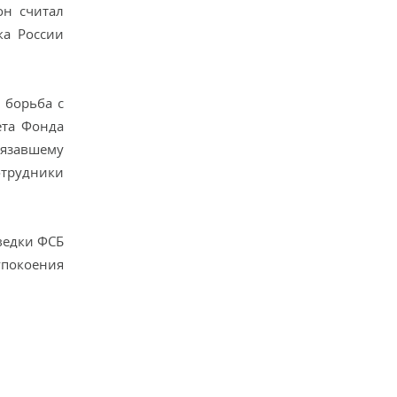
он считал
ка России
 борьба с
ета Фонда
бязавшему
отрудники
ведки ФСБ
упокоения