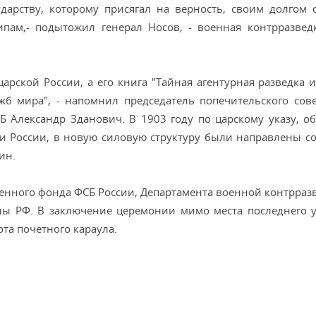
ударству, которому присягал на верность, своим долгом 
ипам,- подытожил генерал Носов, - военная контрразвед
арской России, а его книга "Тайная агентурная разведка и
жб мира", - напомнил председатель попечительского сов
 Александр Зданович. В 1903 году по царскому указу, о
ти России, в новую силовую структуру были направлены с
ин.
енного фонда ФСБ России, Департамента военной контрраз
ны РФ. В заключение церемонии мимо места последнего 
а почетного караула.