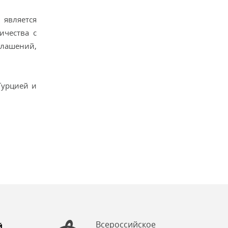
является
ичества с
глашений,
Турцией и
Всероссийское