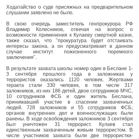
Ходатайство о суде присяжных на предварительном
слушании заявлено не было.
В свою очередь заместитель генпрокурора РФ
Владимир Колесников, отвечая на вопрос о
возможности применения к Кулаеву смертной казни,
также сказал, что "прокуратура будет отстаивать
интересы закона, а он предусматривает в данном
случае институт пожизненного тюремного
заключения".
В результате захвата школы номер один в Беслане 1-
3 сентября прошлого года в заложниках у
террористов оказались 1120 человек. Жертвами
теракта стали 330 человек, в том числе 317
заложников, из них 186 детей, двое сотрудников МЧС,
10 сотрудников ФСБ и один житель Беслана,
принимавший участие в спасении захваченных
людей. 728 заложников и 55 сотрудников ФСБ,
органов внутренних дел и военнослужащих были
ранены. В ходе освобождения заложников 3 сентября
был уничтожен 31 террорист. Кулаев стал
единственным захваченным живым террористом. В
числе участников захвата были две террористки-