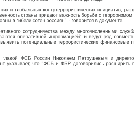
них и глобальных контртеррористических инициатив, рас
твенность страны придают важность борьбе с терроризмом в
ны в гибели сотен россиян", - говорится в документе.
ативного сотрудничества между многочисленными служб
аются оперативной информацией" и ведут ряд совмест
ыявить потенциальные террористические финансовые пот
ве главой ФСБ России Николаем Патрушевым и дире
ент указывает, что "ФСБ и ФБР договорились расширить 