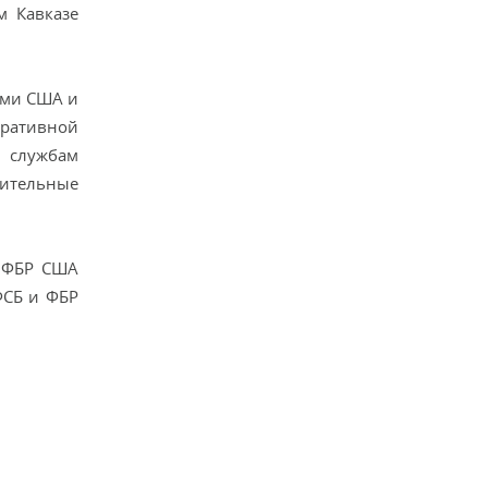
м Кавказе
ами США и
еративной
 службам
ительные
м ФБР США
ФСБ и ФБР