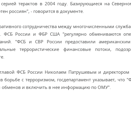
 серией терактов в 2004 году. Базирующиеся на Северно
ен россиян", - говорится в документе.
еративного сотрудничества между многочисленными служб
де. ФСБ России и ФБР США "регулярно обмениваются оп
ваний. "ФСБ и СВР России предоставили американским
альные террористические финансовые потоки, подозр
е.
е главой ФСБ России Николаем Патрушевым и директоро
 борьбе с терроризмом, госдепартамент указывает, что "
и обменов и включить в нее информацию по ОМУ".