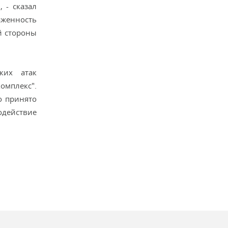
 - сказал
аженность
й стороны
ких атак
омплекс".
о принято
действие