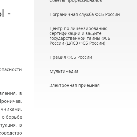
Советы профессионалов
 -
Пограничная служба ФСБ России
Центр по лицензированию,
сертификации и защите
государственной тайны ФСБ
России (ЦЛСЗ ФСБ России)
Премия ФСБ России
опасности
Мультимедиа
Электронная приемная
вления, в
Проничев,
ичниками.
 о борьбе
туация, в
ководство