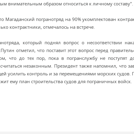
мым внимательным образом относиться к личному составу".
то Магаданский погранотряд на 90% укомплектован контра
лько контрактники, отмечалось на встрече.
нотряда, который поднял вопрос о несоответствии нак
Путин отметил, что поставит этот вопрос перед правитель
ом, что до тех пор, пока в погранслужбу не поступят д
 считаться незаконным. Президент также напомнил, что за
ей усилить контроль и за перемещениями морских судов. 
жит ему план строительства судов для пограничных войск.