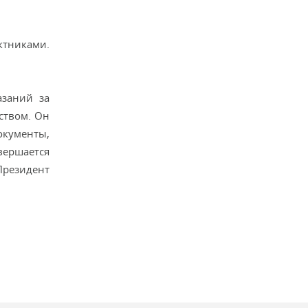
ктниками.
азаний за
ством. Он
окументы,
вершается
Президент