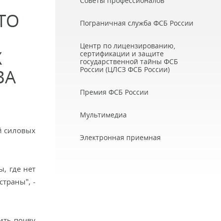
Советы профессионалов
ТО
Пограничная служба ФСБ России
Центр по лицензированию,
Х
сертификации и защите
государственной тайны ФСБ
России (ЦЛСЗ ФСБ России)
ВА
Премия ФСБ России
Мультимедиа
й силовых
Электронная приемная
, где нет
траны", -
ить почву