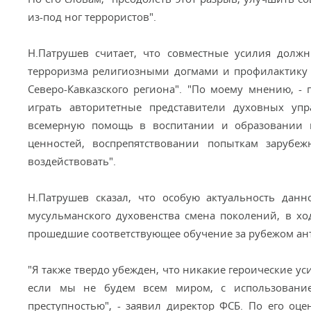
из-под ног террористов".
Н.Патрушев считает, что совместные усилия долж
терроризма религиозными догмами и профилактику 
Северо-Кавказского региона". "По моему мнению, -
играть авторитетные представители духовных уп
всемерную помощь в воспитании и образовании 
ценностей, воспрепятствовании попыткам зарубе
воздействовать".
Н.Патрушев сказал, что особую актуальность дан
мусульманского духовенства смена поколений, в х
прошедшие соответствующее обучение за рубежом ан
"Я также твердо убежден, что никакие героические ус
если мы не будем всем миром, с использовани
преступностью", - заявил директор ФСБ. По его оц