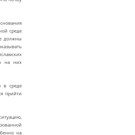
основания
ной среде
се должны
казывать
сламских
о на них
я в среде
ся прийти
ситуацию,
зованной
обенно на