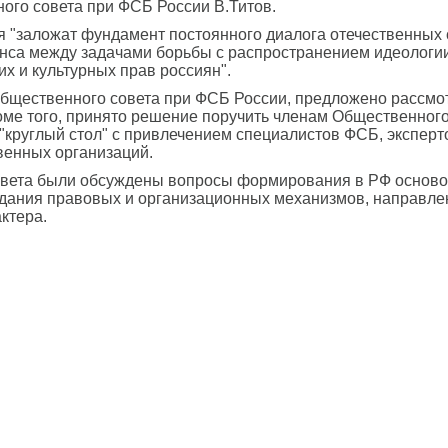
ного совета при ФСБ России В.Титов.
я "заложат фундамент постоянного диалога отечественных 
нса между задачами борьбы с распространением идеологии 
х и культурных прав россиян".
бщественного совета при ФСБ России, предложено рассмо
оме того, принято решение поручить членам Общественного
 "круглый стол" с привлечением специалистов ФСБ, экспер
венных организаций.
овета были обсуждены вопросы формирования в РФ основ
оздания правовых и организационных механизмов, направл
ктера.