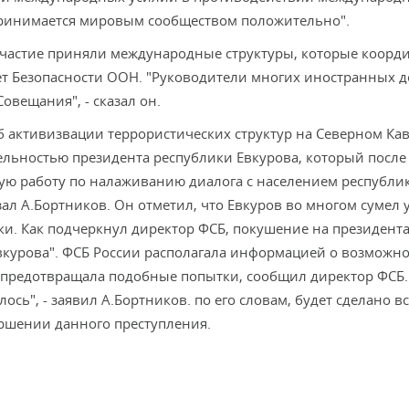
принимается мировым сообществом положительно".
участие приняли международные структуры, которые коорд
ет Безопасности ООН. "Руководители многих иностранных 
вещания", - сказал он.
 активизвации террористических структур на Северном Кавк
тельностью президента республики Евкурова, который после
ую работу по налаживанию диалога с населением республик
азал А.Бортников. Он отметил, что Евкуров во многом сумел 
ки. Как подчеркнул директор ФСБ, покушение на президент
вкурова". ФСБ России располагала информацией о возможн
 предотвращала подобные попытки, сообщил директор ФСБ.
ось", - заявил А.Бортников. по его словам, будет сделано в
ршении данного преступления.