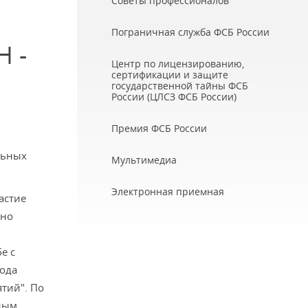
Советы профессионалов
Пограничная служба ФСБ России
 -
Центр по лицензированию,
сертификации и защите
государственной тайны ФСБ
России (ЦЛСЗ ФСБ России)
Премия ФСБ России
льных
Мультимедиа
Электронная приемная
астие
ьно
е с
года
тий". По
ным