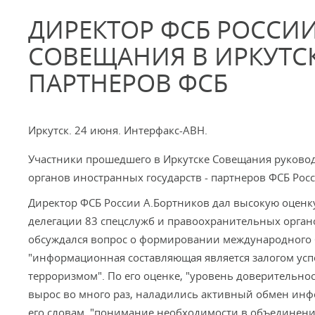
ДИРЕКТОР ФСБ РОССИ
СОВЕЩАНИЯ В ИРКУТСК
ПАРТНЕРОВ ФСБ
Иркутск. 24 июня. Интерфакс-АВН.
Участники прошедшего в Иркутске Cовещания руковод
органов иностранных государств - партнеров ФСБ Ро
Директор ФСБ России А.Бортников дал высокую оценк
делегации 83 спецслужб и правоохранительных органов
обсуждался вопрос о формировании международного б
"информационная составляющая является залогом усп
терроризмом". По его оценке, "уровень доверительн
вырос во много раз, наладились активный обмен ин
его словам, "понимание необходимости в объедине