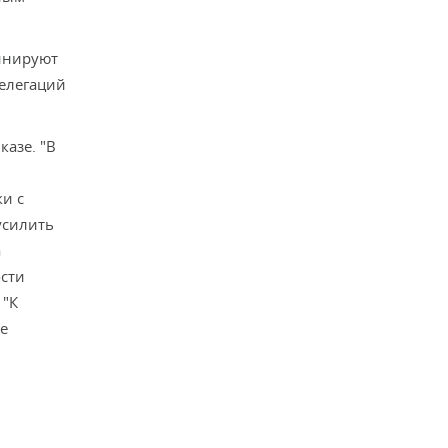
инируют
делегаций
азе. "В
и с
усилить
а
ости
 "К
се