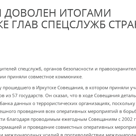
И ДОВОЛЕН ИТОГАМИ
Е ГЛАВ СПЕЦСЛУЖБ СТРАН
ителей спецслужб, органов безопасности и правоохраните
ссии приняли совместное коммюнике.
у прошедшего в Иркутске Совещания, в котором приняли уч
 из 57 государств. Он сказал, что в ходе Совещания детал
анка данных о террористических организациях, поскольку
ешного проведения всех оперативных мероприятий в борьб
ости благодаря проводимым ежегодным Совещаниям с 2002 
формацией и проведение совместных оперативных мероприя
нии международных усилий в противодействии международ