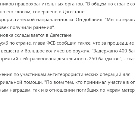
дников правоохранительных органов. "В общем по стране 
 по его словам, совершено в Дагестане.
еррористической направленности. Он добавил: "Мы потерял
овек получили ранения".
новка складывается в Дагестане.
жб по стране, глава ФСБ сообщил также, что за прошедшие 
х веществ и большое количество оружия. "Задержано 400 ба
риятий нейтрализована деятельность 250 бандитов", - сказ
жения по участникам антитеррористических операций для
риальной помощи. "По всем тем, кто принимал участие в о
нным наградам, так и в отношении погибших по мерам мате