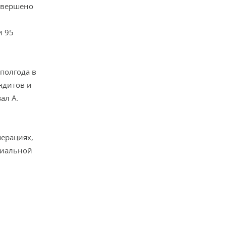
совершено
и 95
полгода в
ндитов и
ал А.
перациях,
риальной