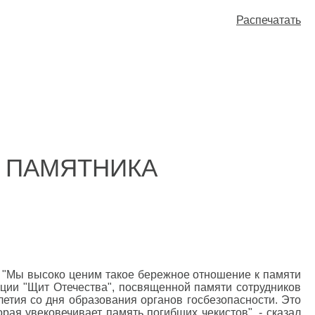
Распечатать
 ПАМЯТНИКА
. "Мы высоко ценим такое бережное отношение к памяти
иции "Щит Отечества", посвященной памяти сотрудников
летия со дня образования органов госбезопасности. Это
рая увековечивает память погибших чекистов", - сказал