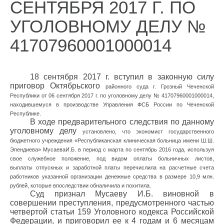
СЕНТЯБРЯ 2017 Г. ПО
УГОЛОВНОМУ ДЕЛУ №
41707960001000014
18 сентября 2017 г. вступил в законную силу
приговор Октябрьского
районного суда г. Грозный Чеченской
Республики от 06 сентября 2017 г. по
уголовному делу № 41707960001000014,
находившемуся в производстве
Управления ФСБ России по Чеченской
Республике.
В ходе предварительного следствия по данному
уголовному делу
установлено, что экономист государственного
бюджетного учреждения
«Республиканская клиническая больница имени Ш.Ш.
Эпендиева»
МусаеваИ.Б. в период с марта по сентябрь 2016 года, используя
свое
служебное положение, под видом оплаты больничных листов,
выплаты
отпускных и заработной платы перечислила на расчетные счета
работников
указанной организации денежные средства в размере 10,9 млн.
рублей, которые впоследствии обналичила и похитила.
Суд признал Мусаеву И.Б. виновной в
совершении преступления, предусмотренного частью
четвертой статьи 159 Уголовного кодекса Российской
Федерации, и приговорил ее к 4 годам и 6 месяцам