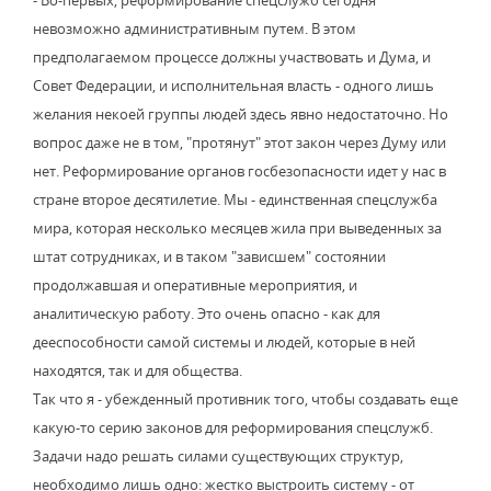
- Во-первых, реформирование спецслужб сегодня
невозможно административным путем. В этом
предполагаемом процессе должны участвовать и Дума, и
Совет Федерации, и исполнительная власть - одного лишь
желания некоей группы людей здесь явно недостаточно. Но
вопрос даже не в том, "протянут" этот закон через Думу или
нет. Реформирование органов госбезопасности идет у нас в
стране второе десятилетие. Мы - единственная спецслужба
мира, которая несколько месяцев жила при выведенных за
штат сотрудниках, и в таком "зависшем" состоянии
продолжавшая и оперативные мероприятия, и
аналитическую работу. Это очень опасно - как для
дееспособности самой системы и людей, которые в ней
находятся, так и для общества.
Так что я - убежденный противник того, чтобы создавать еще
какую-то серию законов для реформирования спецслужб.
Задачи надо решать силами существующих структур,
необходимо лишь одно: жестко выстроить систему - от