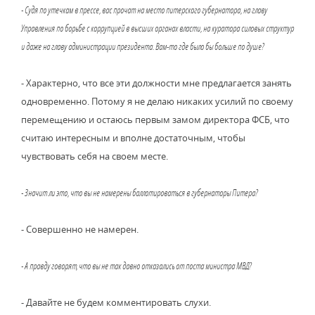
- Судя по утечкам в прессе, вас прочат на место питерского губернатора, на главу
Управления по борьбе с коррупцией в высших органах власти, на куратора силовых структур
и даже на главу администрации президента. Вам-то где было бы больше по душе?
- Характерно, что все эти должности мне предлагается занять
одновременно. Потому я не делаю никаких усилий по своему
перемещению и остаюсь первым замом директора ФСБ, что
считаю интересным и вполне достаточным, чтобы
чувствовать себя на своем месте.
- Значит ли это, что вы не намерены баллотироваться в губернаторы Питера?
- Совершенно не намерен.
- А правду говорят, что вы не так давно отказались от поста министра МВД?
- Давайте не будем комментировать слухи.