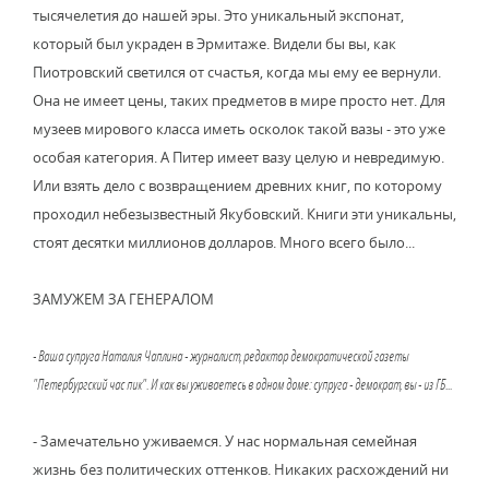
тысячелетия до нашей эры. Это уникальный экспонат,
который был украден в Эрмитаже. Видели бы вы, как
Пиотровский светился от счастья, когда мы ему ее вернули.
Она не имеет цены, таких предметов в мире просто нет. Для
музеев мирового класса иметь осколок такой вазы - это уже
особая категория. А Питер имеет вазу целую и невредимую.
Или взять дело с возвращением древних книг, по которому
проходил небезызвестный Якубовский. Книги эти уникальны,
стоят десятки миллионов долларов. Много всего было...
ЗАМУЖЕМ ЗА ГЕНЕРАЛОМ
- Ваша супруга Наталия Чаплина - журналист, редактор демократической газеты
"Петербургский час пик". И как вы уживаетесь в одном доме: супруга - демократ, вы - из ГБ...
- Замечательно уживаемся. У нас нормальная семейная
жизнь без политических оттенков. Никаких расхождений ни