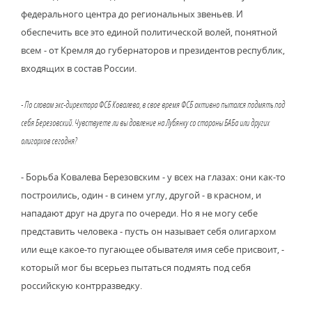
федерального центра до региональных звеньев. И
обеспечить все это единой политической волей, понятной
всем - от Кремля до губернаторов и президентов республик,
входящих в состав России.
- По словам экс-директора ФСБ Ковалева, в свое время ФСБ активно пытался подмять под
себя Березовский. Чувствуете ли вы давление на Лубянку со стороны БАБа или других
олигархов сегодня?
- Борьба Ковалева Березовским - у всех на глазах: они как-то
построились, один - в синем углу, другой - в красном, и
нападают друг на друга по очереди. Но я не могу себе
представить человека - пусть он называет себя олигархом
или еще какое-то пугающее обывателя имя себе присвоит, -
который мог бы всерьез пытаться подмять под себя
российскую контрразведку.