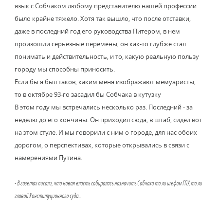
язык с Собчаком любому представителю нашей профессии
было крайне тяжело. Хотя так вышло, что после отставки,
даже в последний год его руководства Питером, в нем
произошли серьезные перемены, он как-то глубже стал
понимать и действительность, и то, какую реальную пользу
городу мы способны приносить.
Если бы я был таков, каким меня изображают мемуаристы,
то в октябре 93-го засадил бы Собчака в кутузку
В этом году мы встречались несколько раз. Последний - за
неделю до его кончины. Он приходил сюда, в штаб, сидел вот
на этом стуле. И мы говорили с ним о городе, для нас обоих
дорогом, о перспективах, которые открывались в связи с
намерениями Путина.
- В газетах писали, что новая власть собиралась назначить Собчака то ли шефом ГПУ, то ли
главой Конституционного суда...