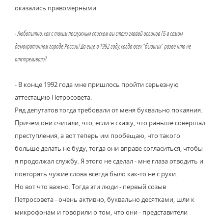
оказались правомерными.
- Любопытно, как с таким послужным списком вы стали главой органов ГБ в самом
демократичном городе России? Да еще в 1992 году, когда всех "бывших" разве что не
отстреливали?
- В конце 1992 года мне пришлось пройти серьезную
аттестацию Петросовета.
Ряд депутатов тогда требовали от меня буквально покаяния.
Причем они считали, что, если я скажу, что раньше совершал
преступления, а вот теперь им пообещаю, что такого
больше делать не буду, тогда они вправе согласиться, чтобы
я продолжал службу. Я этого не сделал - мне глаза отводить и
повторять чужие слова всегда было как-то не с руки.
Но вот что важно. Тогда эти люди - первый созыв
Петросовета - очень активно, буквально десятками, шли к
микрофонам и говорили о том, что они - представители