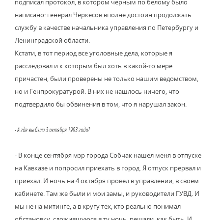
подписал протокол, в котором черным по белому было
написано: генерал Черкесов вполне достоин продолжать
службу в качестве начальника управления по Петербургу и
Ленинградской области.
Кстати, в тот период все уголовные дела, которые я
расследовал и к которым был хоть в какой-то мере
причастен, были проверены не только нашим ведомством,
но и Генпрокуратурой. В них не нашлось ничего, что
подтвердило бы обвинения в том, что я нарушал закон.
- А где вы были 3 октября 1993 года?
- В конце сентября мэр города Собчак нашел меня в отпуске
на Кавказе и попросил приехать в город. Я отпуск прервал и
приехал. И ночь на 4 октября провел в управлении, в своем
кабинете. Там же были и мои замы, и руководители ГУВД. И
мы не на митинге, а в кругу тех, кто реально понимал
обстановку, сложившуюся в ту ночь, решали, как быть. И