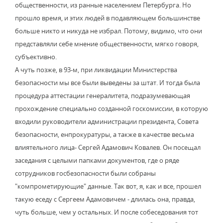
общественности, из ранные населением Петербурга. Но
прошло время, и этих людей в подавляющем большинстве
больше никто и никуда не избрал. Потому, видимо, что они
представляли себе мнение общественности, мягко говоря,
субъективно.
А чуть позже, в 93-м, при ликвидации Министерства
безопасности мы все были выведены за штат. И тогда была
процедура аттестации генералитета, подразумевающая
прохождение специально созданной госкомиссии, в которую
входили руководители администрации президента, Совета
безопасности, енпрокуратуры, а также в качестве весьма
влиятельного лица- Сергей Адамович Ковалев. Он посещал
заседания с целыми папками документов, где о ряде
сотрудников госбезопасности были собраны
"компрометирующие" данные. Так вот, я, как и все, прошел
такую еседу с Сергеем Адамовичем - длилась она, правда,
чуть больше, чем у остальных. И после собеседования тот