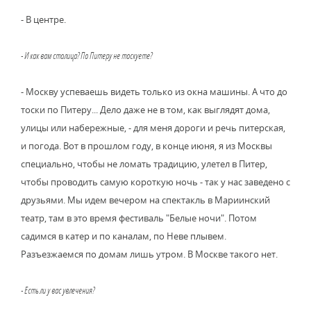
- В центре.
- И как вам столица? По Питеру не тоскуете?
- Москву успеваешь видеть только из окна машины. А что до
тоски по Питеру... Дело даже не в том, как выглядят дома,
улицы или набережные, - для меня дороги и речь питерская,
и погода. Вот в прошлом году, в конце июня, я из Москвы
специально, чтобы не ломать традицию, улетел в Питер,
чтобы проводить самую короткую ночь - так у нас заведено с
друзьями. Мы идем вечером на спектакль в Мариинский
театр, там в это время фестиваль "Белые ночи". Потом
садимся в катер и по каналам, по Неве плывем.
Разъезжаемся по домам лишь утром. В Москве такого нет.
- Есть ли у вас увлечения?