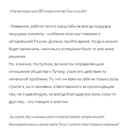
- И как вам первые шаги ВВП в новом качестве? Были ли ошибки?
- Наверное, работа такого масштаба не всегда подсудна
текущему моменту - особенно если мы говорим о
сегодняшней России. Должно пройти время, тогда и можно
будет заключить, насколько успешным было то или иное
решение.
Но, конечно, поступком, во многом определяющим
отношение общества к Путину, стали его действия по
чеченской проблеме. То, что он взял на себя не только роль
стратега, но и человека, ответственного за происходящее
там, не отдав вторую, не всегда благодарную роль кому-то
другому, - это говорит о многом.
- Вы играете одну из ключевых ролей в питерской команде, которая начинает
доминировать в высших органах власти России. Считаете такое положение нормальным?