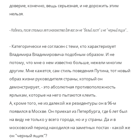
доверие, конечно, вещь серьезная, и не дорожить этим
нельзя.
- Надеюсь, после стольких лет знакомства для вас он не "белый лист" и не "черный ящик"...
- Категорически не согласен с теми, кто характеризует
Владимира Владимировича подобным образом. И не
потому, что мне о нем известно больше, нежели многим
другим. Мне кажется, сам стиль поведения Путина, тот новый
образ жизни руководителя страны, который он
демонстрирует, - это абсолютная противоположность
ярлыкам, которые на него пытаются клеить.
А, кроме того, не из далекой же резидентуры он в 96-м
появился в Москве. Он приехал из Петербурга, где 6 лет был
на виду не только у всего города, но и у страны. Да и в
московский период находился на заметных постах - какой же
он "черный ящик"?