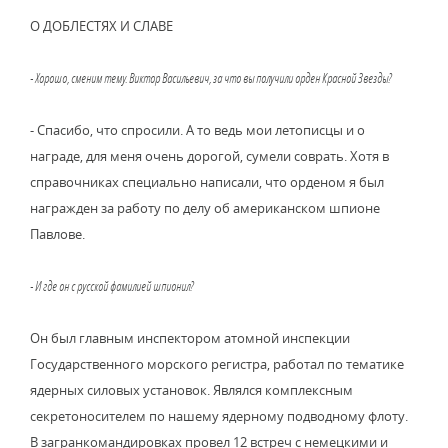
О ДОБЛЕСТЯХ И СЛАВЕ
- Хорошо, сменим тему. Виктор Васильевич, за что вы получили орден Красной Звезды?
- Спасибо, что спросили. А то ведь мои летописцы и о
награде, для меня очень дорогой, сумели соврать. Хотя в
справочниках специально написали, что орденом я был
награжден за работу по делу об американском шпионе
Павлове.
- И где он с русской фамилией шпионил?
Он был главным инспектором атомной инспекции
Государственного морского регистра, работал по тематике
ядерных силовых установок. Являлся комплексным
секретоносителем по нашему ядерному подводному флоту.
В загранкомандировках провел 12 встреч с немецкими и