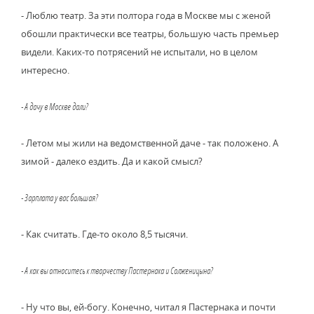
- Люблю театр. За эти полтора года в Москве мы с женой
обошли практически все театры, большую часть премьер
видели. Каких-то потрясений не испытали, но в целом
интересно.
- А дачу в Москве дали?
- Летом мы жили на ведомственной даче - так положено. А
зимой - далеко ездить. Да и какой смысл?
- Зарплата у вас большая?
- Как считать. Где-то около 8,5 тысячи.
- А как вы относитесь к творчеству Пастернака и Солженицына?
- Ну что вы, ей-богу. Конечно, читал я Пастернака и почти