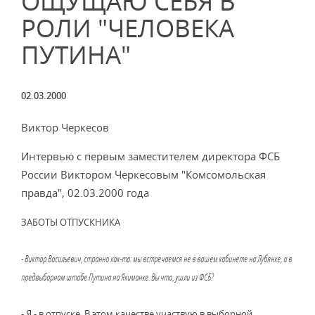
ОЩУЩАЮ СЕБЯ В
РОЛИ "ЧЕЛОВЕКА
ПУТИНА"
02.03.2000
Виктор Черкесов
Интервью с первым заместителем директора ФСБ
России Виктором Черкесовым "Комсомольская
правда", 02.03.2000 года
ЗАБОТЫ ОТПУСКНИКА
- Виктор Васильевич, странно как-то: мы встречаемся не в вашем кабинете на Лубянке, а в
предвыборном штабе Путина на Якиманке. Вы что, ушли из ФСБ?
- Я - в отпуске. В этом качестве участвую в выборной