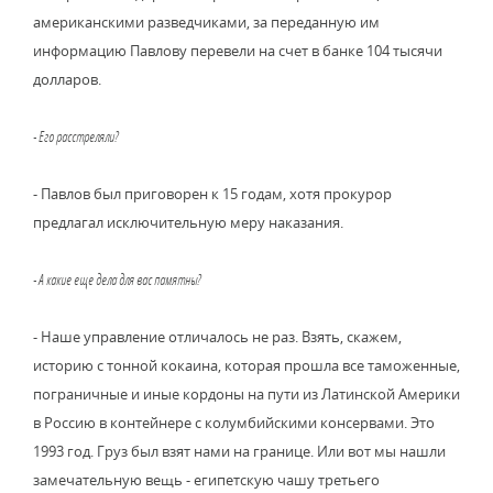
американскими разведчиками, за переданную им
информацию Павлову перевели на счет в банке 104 тысячи
долларов.
- Его расстреляли?
- Павлов был приговорен к 15 годам, хотя прокурор
предлагал исключительную меру наказания.
- А какие еще дела для вас памятны?
- Наше управление отличалось не раз. Взять, скажем,
историю с тонной кокаина, которая прошла все таможенные,
пограничные и иные кордоны на пути из Латинской Америки
в Россию в контейнере с колумбийскими консервами. Это
1993 год. Груз был взят нами на границе. Или вот мы нашли
замечательную вещь - египетскую чашу третьего