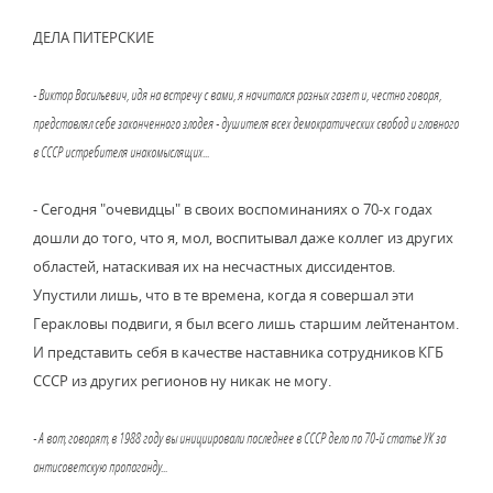
ДЕЛА ПИТЕРСКИЕ
- Виктор Васильевич, идя на встречу с вами, я начитался разных газет и, честно говоря,
представлял себе законченного злодея - душителя всех демократических свобод и главного
в СССР истребителя инакомыслящих...
- Сегодня "очевидцы" в своих воспоминаниях о 70-х годах
дошли до того, что я, мол, воспитывал даже коллег из других
областей, натаскивая их на несчастных диссидентов.
Упустили лишь, что в те времена, когда я совершал эти
Геракловы подвиги, я был всего лишь старшим лейтенантом.
И представить себя в качестве наставника сотрудников КГБ
СССР из других регионов ну никак не могу.
- А вот, говорят, в 1988 году вы инициировали последнее в СССР дело по 70-й статье УК за
антисоветскую пропаганду...