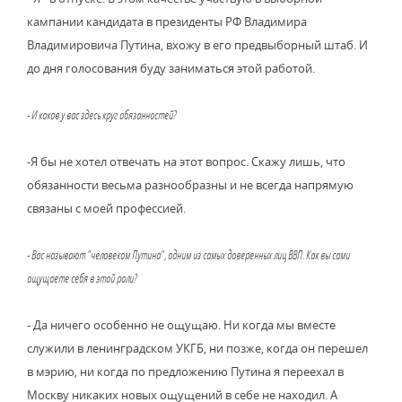
кампании кандидата в президенты РФ Владимира
Владимировича Путина, вхожу в его предвыборный штаб. И
до дня голосования буду заниматься этой работой.
- И каков у вас здесь круг обязанностей?
-Я бы не хотел отвечать на этот вопрос. Скажу лишь, что
обязанности весьма разнообразны и не всегда напрямую
связаны с моей профессией.
- Вас называют "человеком Путина", одним из самых доверенных лиц ВВП. Как вы сами
ощущаете себя в этой роли?
- Да ничего особенно не ощущаю. Ни когда мы вместе
служили в ленинградском УКГБ, ни позже, когда он перешел
в мэрию, ни когда по предложению Путина я переехал в
Москву никаких новых ощущений в себе не находил. А