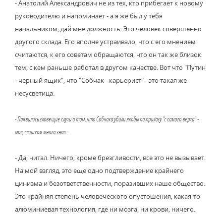
- Анатолий Александрович не из тех, кто прибегает к новому
руководителю и напоминает - а я же был у тебя
начальником, дай мне должность. Это человек совершенно
другого склада. Его вполне устраивало, что с его мнением
считаются, к его советам обращаются, что он так же близок
тем, с кем раньше работал в другом качестве. Вот что "Путин
- черный ящик", что "Собчак - карьерист" - это такая же
несусветица.
- Появились зловещие слухи о том, что Собчака убили якобы по приказу "с самого верха" -
мол, слишком много знал...
- Да, читал. Ничего, кроме брезгливости, все это не вызывает.
На мой взгляд, это еще одно подтверждение крайнего
цинизма и безответственности, поразивших наше общество.
Это крайняя степень человеческого опустошения, какая-то
алюминиевая технология, где ни мозга, ни крови, ничего.