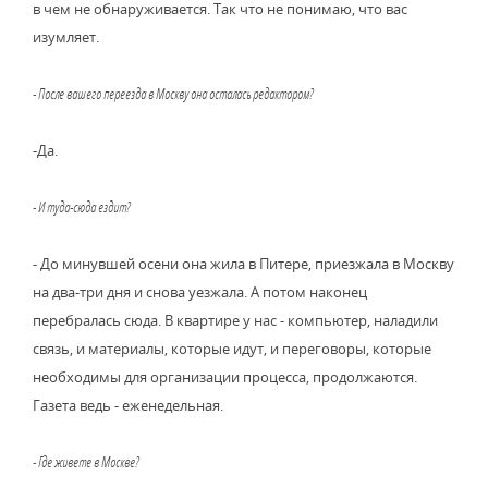
в чем не обнаруживается. Так что не понимаю, что вас
изумляет.
- После вашего переезда в Москву она осталась редактором?
-Да.
- И туда-сюда ездит?
- До минувшей осени она жила в Питере, приезжала в Москву
на два-три дня и снова уезжала. А потом наконец
перебралась сюда. В квартире у нас - компьютер, наладили
связь, и материалы, которые идут, и переговоры, которые
необходимы для организации процесса, продолжаются.
Газета ведь - еженедельная.
- Где живете в Москве?