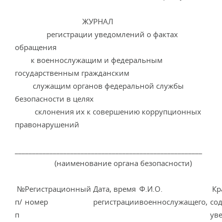
ЖУРНАЛ
регистрации уведомлений о фактах
обращения
к военнослужащим и федеральным
государственным гражданским
служащим органов федеральной службы
безопасности в целях
склонения их к совершению коррупционных
правонарушений
______________________________________________________
(наименование органа безопасности)
№
Регистрационный
Дата, время
Ф.И.О.
Кр
п/
номер
регистрации
военнослужащего,
со
п
ув