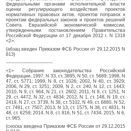
федеральными органами исполнительной власти
оценки регулирующего воздействия проектов
нормативных правовых актов, проектов поправок к
проектам федеральных законов и проектов решений
Совета Евразийской экономической комиссии,
утвержденными постановлением Правительства
Российской Федерации от 17 декабря 2012 г. N 1318
<2>.
(абзац введен Приказом ФСБ России от 29.12.2015 N
813)
--------------------------------
<1> Собрание законодательства Российской
Федерации, 1997, N 33, ст. 3895, N 50, ст. 5689; 1998, N
47, ст. 5771; 1999, N 8, ст. 1026; 2002, N 40, ст. 3929;
2006, N 29, ст. 3251; 2009, N 2, ст. 240, N 12, ст. 1443;
2010, N 9, ст. 964, N 21, ст. 2602; 2011, N 9, ст. 1251, N
29, ст. 4472, N 32, ст. 4834; 2012, N 1, ст. 148, N 19, ст.
2419, N 27, ст. 3739, N 38, ст. 5102, N 49, ст. 6880, N 52,
ст. 7491, ст. 7507; 2013, N 13, ст. 1575, N 38, ст. 4831, N
48, ст. 6259; 2014, N 8, ст. 816, N 51, ст. 7434; 2015, N 6,
ст. 965.
(сноска введена Приказом ФСБ России от 29.12.2015