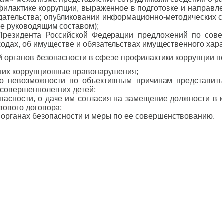
филактике коррупции, выраженное в подготовке и направл
дательства; опубликовании информационно-методических с
ле руководящим составом);
резидента Российской Федерации предложений по сове
ходах, об имуществе и обязательствах имущественного хара
 органов безопасности в сфере профилактики коррупции пок
ших коррупционные правонарушения;
 о невозможности по объективным причинам представить
есовершеннолетних детей;
пасности, о даче им согласия на замещение должности в
вового договора;
 органах безопасности и меры по ее совершенствованию.