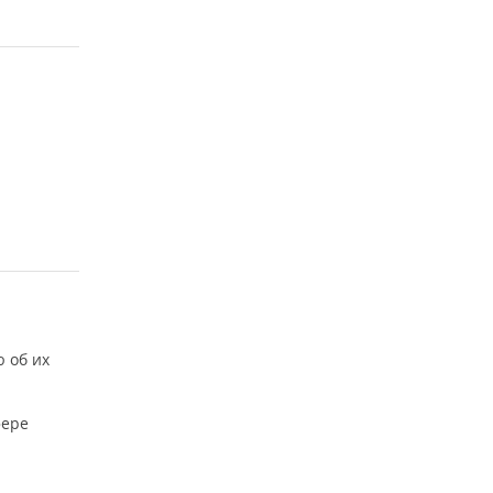
 об их
фере