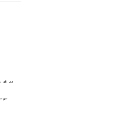
 об их
фере