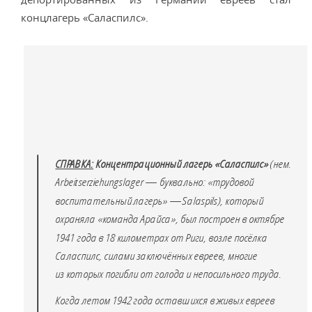
концлагерь «Саласпилс».
СПРАВКА:
Концентрационный лагерь «
Саласпилс»
(нем.
Arbeitserziehungslager — буквально: «трудовой
воспитательный лагерь» —Salaspils), который
охраняла «команда Арайса», был построен в октябре
1941 года в 18 километрах от Риги, возле посёлка
Саласпилс, силами заключённых евреев, многие
из которых погибли от голода и непосильного труда.
Когда летом 1942 года оставшихся в живых евреев