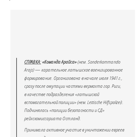
СПРАВКА:
«Команда Арайса»
(нем. Sonderkommando
Arajs) — карательное латышское военизированное
формирование. Организована в начале июля 1941 г.,
сразу после оккупации частями вермахта гор. Риги,
в качестве подразделения «латышской
вспомогательной полиции» (нем. Lettische Hilfspolizei).
Подчинялась «полиции безопасности и СД»
рейхскомиссариата Остланд.
Принимала активное участие в уничтожении евреев