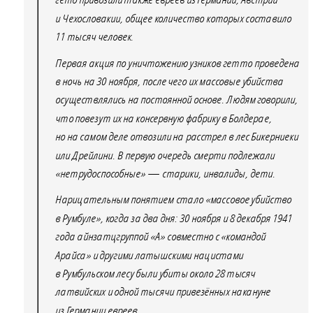
гето привозили также евреев из Германии, Австрии
и Чехословакии, общее количество которых составило
11 тысяч человек.
Первая акция по уничтожению узников гетто проведена
в ночь на 30 ноября, после чего их массовые убийства
осуществлялись на постоянной основе. Людям говорили,
что повезут их на консервную фабрику в Болдерае,
но на самом деле отвозили на расстрел в лес Бикерниеки
или Дрейлини. В первую очередь смерти подлежали
«нетрудоспособные» — старики, инвалиды, дети.
Нарицательным понятием стало «массовое убийство
в Румбуле», когда за два дня: 30 ноября и 8 декабря 1941
года айнзатцгруппой «А» совместно с «командой
Арайса» и другими латышскими нацистами
в Румбульском лесу были убиты около 28 тысяч
латвийских и одной тысячи привезённых накануне
из Германии евреев.