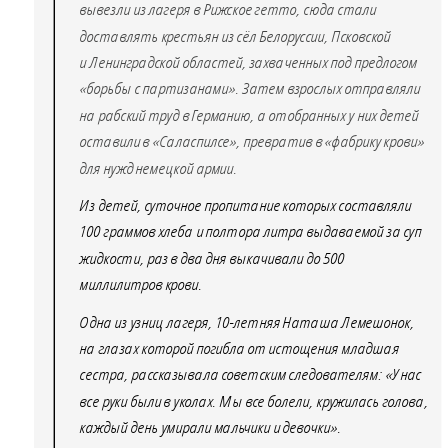
вывезли из лагеря в Рижское гетто, сюда стали
доставлять крестьян из сёл Белоруссии, Псковской
и Ленинградской областей, захваченных под предлогом
«борьбы с партизанами». Затем взрослых отправляли
на рабский труд в Германию, а отобранных у них детей
оставили в «Саласпилсе», превратив в «фабрику крови»
для нужд немецкой армии.
Из детей, суточное пропитание которых составляли
100 граммов хлеба и полтора литра выдаваемой за суп
жидкости, раз в два дня выкачивали до 500
миллилитров крови.
Одна из узниц лагеря, 10-летняя Наташа Лемешонок,
на глазах которой погибла от истощения младшая
сестра, рассказывала советским следователям: «У нас
все руки были в уколах. Мы все болели, кружилась голова,
каждый день умирали мальчики и девочки».