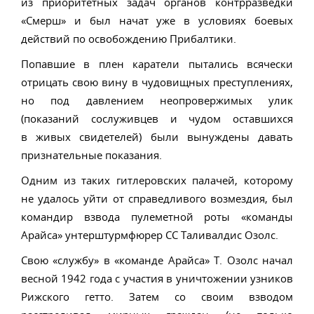
из приоритетных задач органов контрразведки
«Смерш» и был начат уже в условиях боевых
действий по освобождению Прибалтики.
Попавшие в плен каратели пытались всячески
отрицать свою вину в чудовищных преступлениях,
но под давлением неопровержимых улик
(показаний сослуживцев и чудом оставшихся
в живых свидетелей) были вынуждены давать
признательные показания.
Одним из таких гитлеровских палачей, которому
не удалось уйти от справедливого возмездия, был
командир взвода пулеметной роты «команды
Арайса» унтерштурмфюрер СС Таливалдис Озолс.
Свою «службу» в «команде Арайса» Т. Озолс начал
весной 1942 года с участия в уничтожении узников
Рижского гетто. Затем со своим взводом