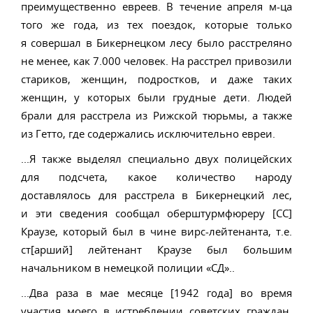
преимущественно евреев. В течение апреля м-ца
того же года, из тех поездок, которые только
я совершал в Бикернецком лесу было расстреляно
не менее, как 7.000 человек. На расстрел привозили
стариков, женщин, подростков, и даже таких
женщин, у которых были грудные дети. Людей
брали для расстрела из Рижской тюрьмы, а также
из Гетто, где содержались исключительно евреи.
...Я также выделял специально двух полицейских
для подсчета, какое количество народу
доставлялось для расстрела в Бикернецкий лес,
и эти сведения сообщал оберштурмфюреру [СС]
Краузе, который был в чине вирс-лейтенанта, т.е.
ст[арший] лейтенант Краузе был большим
начальником в немецкой полиции «СД»..
...Два раза в мае месяце [1942 года] во время
участия моего в истреблении советских граждан,