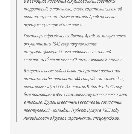
и в геноциде населения оккупированных советских
территорий, в том числе, в ходе карательных акций
против партизан. Также «команда Арайса» несла
охрану концлагеря «Саласпилс».
Командир подразделения Виктор Арайс за заслуги перед
оккупантами в 1942 году получил звание
штурмбанфюрера СС. Его подчинённые в общей
сложности убили не менее 30 тысяч мирных жителей.
Во время и после войны были задержаны советскими
органами госбезопасности 344 сотрудника «команды»,
преданные суду в СССР. Их главарь В. Арайс в 1979 году
был приговорен в ФРГ к пожизненному заключению и умер
в тюрьме. Другой известный зверствами соучастник
преступлений «команды» Герберт Цукурс в 1965 году
ликвидирован в Уругвае израильскими спецслужбами.