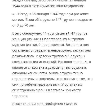
злодеяний над расстрелянными». 29 января
1944 года в акте комиссии констатировано:
«„...Сегодня 29 января 1944 года при раскопке
могилы было обнаружено 147 трупов в возрасте
от 3 до 70 лет.
Всего обнаружено 11 трупов детей, 47 трупов
женщин (из них 11 престарелых) 49 трупов
мужчин (из них 9 престарелых). Возраст и пол
остальных определить невозможно, так как они
разложились. У детских трупов обнаружены
следы зверских истязаний. Расколот череп, что
является следствием ударов тупым оружием,
сломаны конечности. Многие трупы тесно
переплетены и скорчены, это говорит о том, что
они погребены еще живыми. У остальных
огнестрельные раны в затылочной части
черепа“».
В заключении спецсообщения сказано: