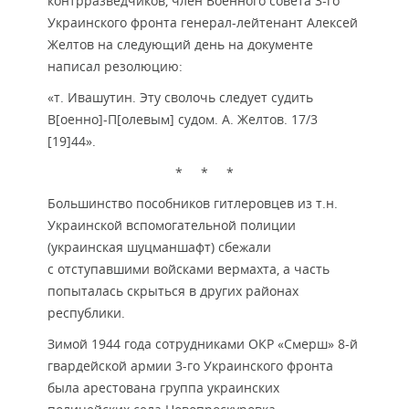
контрразведчиков, член Военного совета 3-го
Украинского фронта генерал-лейтенант Алексей
Желтов на следующий день на документе
написал резолюцию:
«т. Ивашутин. Эту сволочь следует судить
В[оенно]-П[олевым] судом. А. Желтов. 17/3
[19]44».
* * *
Большинство пособников гитлеровцев из т.н.
Украинской вспомогательной полиции
(украинская шуцманшафт) сбежали
с отступавшими войсками вермахта, а часть
попыталась скрыться в других районах
республики.
Зимой 1944 года сотрудниками ОКР «Смерш» 8-й
гвардейской армии 3-го Украинского фронта
была арестована группа украинских