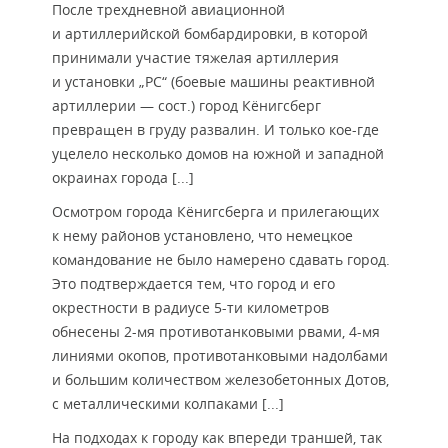
После трехдневной авиационной
и артиллерийской бомбардировки, в которой
принимали участие тяжелая артиллерия
и установки „РС“ (боевые машины реактивной
артиллерии — сост.) город Кёнигсберг
превращен в груду развалин. И только кое-где
уцелело несколько домов на южной и западной
окраинах города [...]
Осмотром города Кёнигсберга и прилегающих
к нему районов установлено, что немецкое
командование не было намерено сдавать город.
Это подтверждается тем, что город и его
окрестности в радиусе 5-ти километров
обнесены 2-мя противотанковыми рвами, 4-мя
линиями окопов, противотанковыми надолбами
и большим количеством железобетонных Дотов,
с металлическими колпаками [...]
На подходах к городу как впереди траншей, так