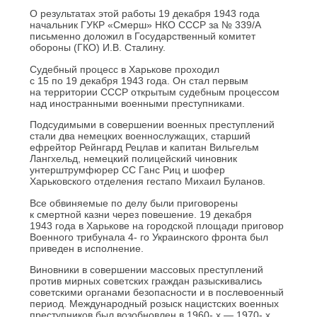
О результатах этой работы 19 декабря 1943 года
начальник ГУКР «Смерш» НКО СССР за № 339/А
письменно доложил в Государственный комитет
обороны (ГКО) И.В. Сталину.
Судебный процесс в Харькове проходил
с 15 по 19 декабря 1943 года. Он стал первым
на территории СССР открытым судебным процессом
над иностранными военными преступниками.
Подсудимыми в совершении военных преступлений
стали два немецких военнослужащих, старший
ефрейтор Рейнгард Рецлав и капитан Вильгельм
Лангхельд, немецкий полицейский чиновник
унтерштрумфюрер СС Ганс Риц и шофер
Харьковского отделения гестапо Михаил Буланов.
Все обвиняемые по делу были приговорены
к смертной казни через повешение. 19 декабря
1943 года в Харькове на городской площади приговор
Военного трибунала 4- го Украинского фронта был
приведен в исполнение.
Виновники в совершении массовых преступлений
против мирных советских граждан разыскивались
советскими органами безопасности и в послевоенный
период. Международный розыск нацистских военных
преступников был возобновлен в 1960- х — 1970- х