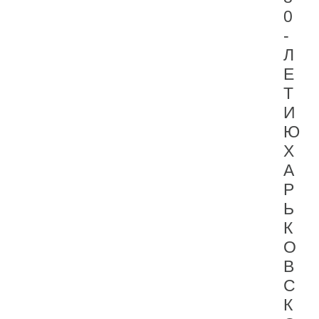
0
-
Л
Е
Т
И
Ю
Х
А
Р
Ь
К
О
В
С
К