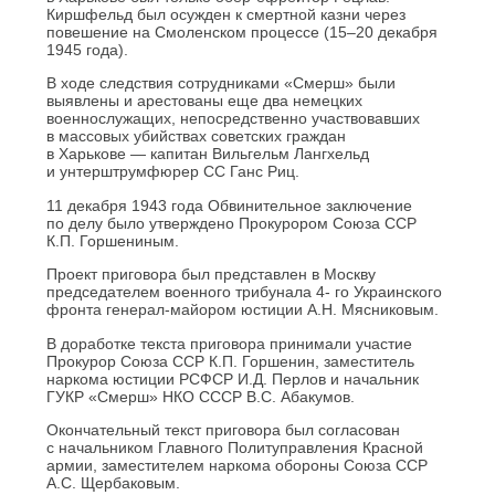
Киршфельд был осужден к смертной казни через
повешение на Смоленском процессе (15–20 декабря
1945 года).
В ходе следствия сотрудниками «Смерш» были
выявлены и арестованы еще два немецких
военнослужащих, непосредственно участвовавших
в массовых убийствах советских граждан
в Харькове — капитан Вильгельм Лангхельд
и унтерштрумфюрер СС Ганс Риц.
11 декабря 1943 года Обвинительное заключение
по делу было утверждено Прокурором Союза ССР
К.П. Горшениным.
Проект приговора был представлен в Москву
председателем военного трибунала 4- го Украинского
фронта генерал-майором юстиции А.Н. Мясниковым.
В доработке текста приговора принимали участие
Прокурор Союза ССР К.П. Горшенин, заместитель
наркома юстиции РСФСР И.Д. Перлов и начальник
ГУКР «Смерш» НКО СССР В.С. Абакумов.
Окончательный текст приговора был согласован
с начальником Главного Политуправления Красной
армии, заместителем наркома обороны Союза ССР
А.С. Щербаковым.