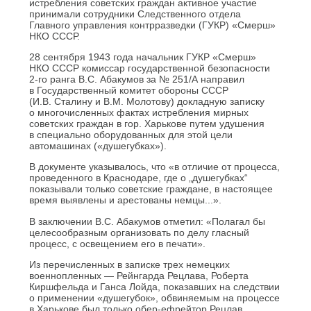
истребления советских граждан активное участие
принимали сотрудники Следственного отдела
Главного управления контрразведки (ГУКР) «Смерш»
НКО СССР.
28 сентября 1943 года начальник ГУКР «Смерш»
НКО СССР комиссар государственной безопасности
2-го ранга В.С. Абакумов за № 251/А направил
в Государственный комитет обороны СССР
(И.В. Сталину и В.М. Молотову) докладную записку
о многочисленных фактах истребления мирных
советских граждан в гор. Харькове путем удушения
в специально оборудованных для этой цели
автомашинах («душегубках»).
В документе указывалось, что «в отличие от процесса,
проведенного в Краснодаре, где о „душегубках“
показывали только советские граждане, в настоящее
время выявлены и арестованы немцы...».
В заключении В.С. Абакумов отметил: «Полагал бы
целесообразным организовать по делу гласный
процесс, с освещением его в печати».
Из перечисленных в записке трех немецких
военнопленных — Рейнгарда Рецлава, Роберта
Киршфельда и Ганса Лойда, показавших на следствии
о применении «душегубок», обвиняемым на процессе
в Харькове был только обер-ефрейтор Рецлав.