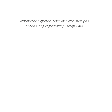
Постановление о принятии дела в отношении Мельцра Ф.,
Люфта Ф. и др. к производству. 5 января 1946 г.