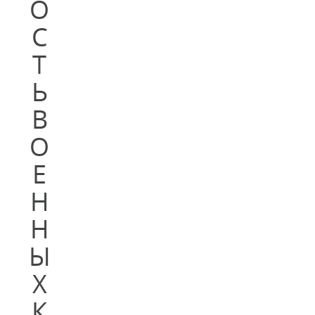
О
С
Т
Ь
В
О
Е
Н
Н
Ы
Х
К