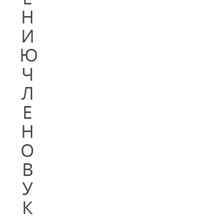
Н
И
Ю
Ч
Л
Е
Н
О
В
У
К