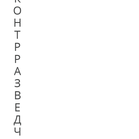
О
Н
Т
Р
Р
А
З
В
Е
Д
Ч