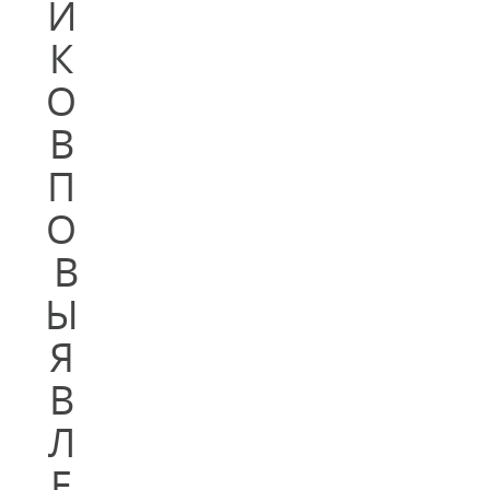
И
К
О
В
П
О
В
Ы
Я
В
Л
Е