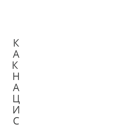
К
А
К
Н
А
Ц
И
С