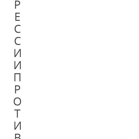
Р
Е
С
С
И
И
П
Р
О
Т
И
В