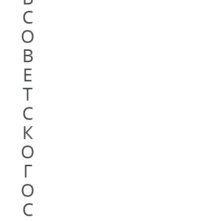
С
О
В
Е
Т
С
К
О
Г
О
С