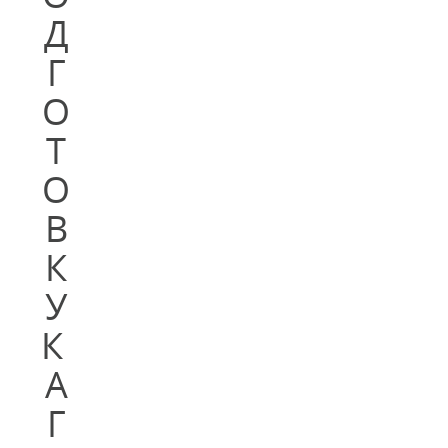
Д
Г
О
Т
О
В
К
У
К
А
Г