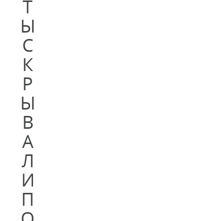
Т
Ы
С
К
Р
Ы
В
А
Л
И
П
О