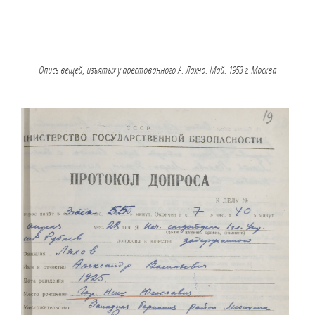
Опись вещей, изъятых у арестованного А. Лахно. Май. 1953 г. Москва