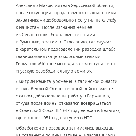
Александр Маков, житель Херсонской области,
после оккупации города немецко-фашистскими
захватчиками добровольно поступил на службу
к нацистам. После изгнания немцев
из Севастополя, бежал вместе с ними
в Румынию, а затем в Югославию, где служил
в карательном подразделении разведки штаба
главнокомандующего морскими силами
Германии «Чёрное море», а затем вступил в т.н.
«Русскую освободительную армию».
Дмитрий Ремига, уроженец Сталинской области,
в годы Великой Отечественной войны вместе
с отцом добровольно на работу в Германию,
откуда после войны отказался возвращаться
в Советский Союз. В 1947 году выехал в Бельгию,
где в конце 1951 года вступил в НТС.
Обработкой энтээсовцев занимались выходцы
из созданной по инициативе А. Власова в 1943