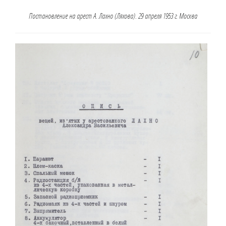
Постановление на арест А. Лахно (Ляхова). 29 апреля 1953 г. Москва