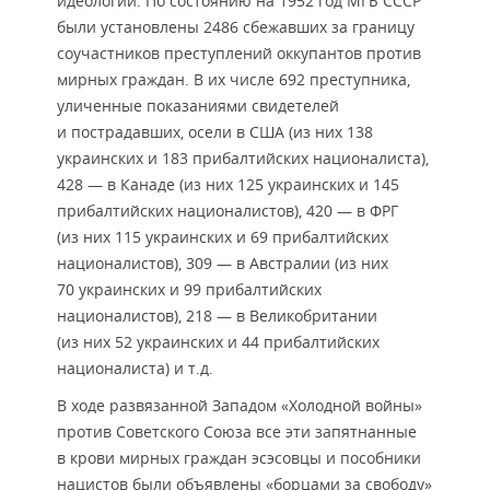
идеологии. По состоянию на 1952 год МГБ СССР
были установлены 2486 сбежавших за границу
соучастников преступлений оккупантов против
мирных граждан. В их числе 692 преступника,
уличенные показаниями свидетелей
и пострадавших, осели в США (из них 138
украинских и 183 прибалтийских националиста),
428 — в Канаде (из них 125 украинских и 145
прибалтийских националистов), 420 — в ФРГ
(из них 115 украинских и 69 прибалтийских
националистов), 309 — в Австралии (из них
70 украинских и 99 прибалтийских
националистов), 218 — в Великобритании
(из них 52 украинских и 44 прибалтийских
националиста) и т.д.
В ходе развязанной Западом «Холодной войны»
против Советского Союза все эти запятнанные
в крови мирных граждан эсэсовцы и пособники
нацистов были объявлены «борцами за свободу»