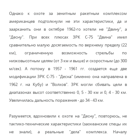
Однако к охоте за зенитным ракетным комплексом
американцев подтолкнули не эти характеристики, да и
заарканить они в октябре 1962-го хотели не "Двину", а
"Десну". При всех плюсах ЗРК С-75 "Двина" имел
сравнительно малую досягаемость по верхнему пределу (22
км), ограниченную возможность стрельбы по
низковысотным целям (от 3 км и выше) и скоростным (до 300
м/сек). А потому в 1957 - 1961 гг. создается еще две
модификации ЗРК С-75 - "Десна" (именно она направлена в
1962 г. на Кубу) и "Волхов". ЗРК могли сбивать цели в
диапазонах высот соответственно 0, 5 - 30 км и 0, 4 - 30 км.
Увеличилась дальность поражения - до 34 - 43 км.
Разумеется, вдохновили к охоте на "Десну", повторюсь, не
тактико-технические характеристики (заокеанские спецы их
не знали), а реальные "дела" комплекса. Началу