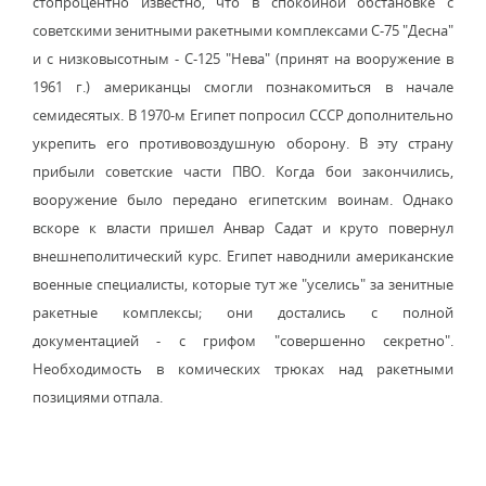
стопроцентно известно, что в спокойной обстановке с
советскими зенитными ракетными комплексами С-75 "Десна"
и с низковысотным - С-125 "Нева" (принят на вооружение в
1961 г.) американцы смогли познакомиться в начале
семидесятых. В 1970-м Египет попросил СССР дополнительно
укрепить его противовоздушную оборону. В эту страну
прибыли советские части ПВО. Когда бои закончились,
вооружение было передано египетским воинам. Однако
вскоре к власти пришел Анвар Садат и круто повернул
внешнеполитический курс. Египет наводнили американские
военные специалисты, которые тут же "уселись" за зенитные
ракетные комплексы; они достались с полной
документацией - с грифом "совершенно секретно".
Необходимость в комических трюках над ракетными
позициями отпала.