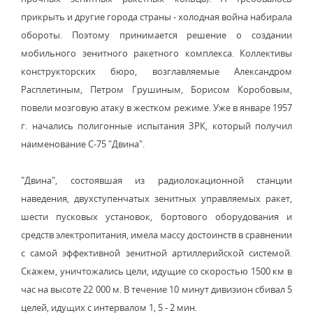
прикрыть и другие города страны - холодная война набирала
обороты. Поэтому принимается решение о создании
мобильного зенитного ракетного комплекса. Коллективы
конструкторских бюро, возглавляемые Александром
Расплетиным, Петром Грушиным, Борисом Коробовым,
повели мозговую атаку в жестком режиме. Уже в январе 1957
г. начались полигонные испытания ЗРК, который получил
наименование С-75 "Двина".
"Двина", состоявшая из радиолокационной станции
наведения, двухступенчатых зенитных управляемых ракет,
шести пусковых установок, бортового оборудования и
средств электропитания, имела массу достоинств в сравнении
с самой эффективной зенитной артиллерийской системой.
Скажем, уничтожались цели, идущие со скоростью 1500 км в
час на высоте 22 000 м. В течение 10 минут дивизион сбивал 5
целей, идущих с интервалом 1, 5 - 2 мин.