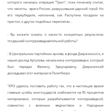
которого началась операция "Трест", тоже поначалу считал,
что чекисты - враги России, разрушившие царский строй. Но
его переубедили, напомнив, как Распутина посадили на
престол, о других подобных переплетах...
- Вы можете сказать о каких-то конкретных результатах
тогдашней контрразведывательной работы?
- В Центральном партийном архиве, в фонде Дзержинского, я
нашел доклад Артузова, начальника контрразведки, который
был передан Феликсу Эдмундовичу. Дзержинский
докладывал этот материал в Политбюро:
"КРО удалось поставить работу так, что в настоящее время
главные штабы иногосударств снабжаются на 95 процентов
материалами, которые разрабатываются контрразведкой,
совместно с военным ведомством и Народным