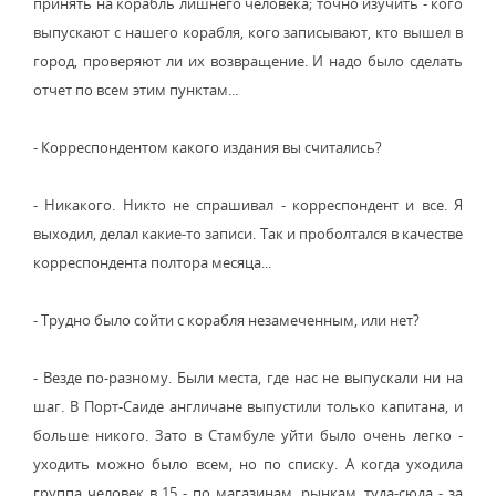
принять на корабль лишнего человека; точно изучить - кого
выпускают с нашего корабля, кого записывают, кто вышел в
город, проверяют ли их возвращение. И надо было сделать
отчет по всем этим пунктам...
- Корреспондентом какого издания вы считались?
- Никакого. Никто не спрашивал - корреспондент и все. Я
выходил, делал какие-то записи. Так и проболтался в качестве
корреспондента полтора месяца...
- Трудно было сойти с корабля незамеченным, или нет?
- Везде по-разному. Были места, где нас не выпускали ни на
шаг. В Порт-Саиде англичане выпустили только капитана, и
больше никого. Зато в Стамбуле уйти было очень легко -
уходить можно было всем, но по списку. А когда уходила
группа человек в 15 - по магазинам, рынкам, туда-сюда - за