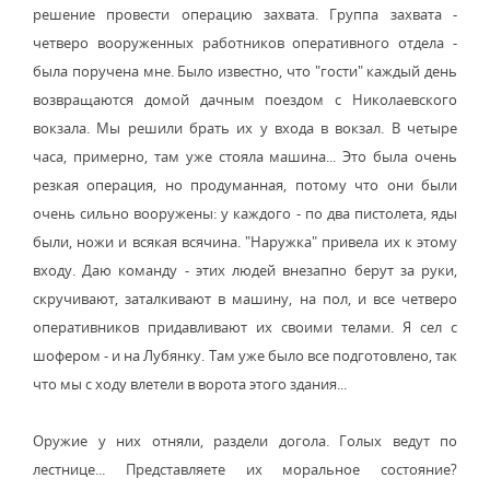
решение провести операцию захвата. Группа захвата -
четверо вооруженных работников оперативного отдела -
была поручена мне. Было известно, что "гости" каждый день
возвращаются домой дачным поездом с Николаевского
вокзала. Мы решили брать их у входа в вокзал. В четыре
часа, примерно, там уже стояла машина... Это была очень
резкая операция, но продуманная, потому что они были
очень сильно вооружены: у каждого - по два пистолета, яды
были, ножи и всякая всячина. "Наружка" привела их к этому
входу. Даю команду - этих людей внезапно берут за руки,
скручивают, заталкивают в машину, на пол, и все четверо
оперативников придавливают их своими телами. Я сел с
шофером - и на Лубянку. Там уже было все подготовлено, так
что мы с ходу влетели в ворота этого здания...
Оружие у них отняли, раздели догола. Голых ведут по
лестнице... Представляете их моральное состояние?