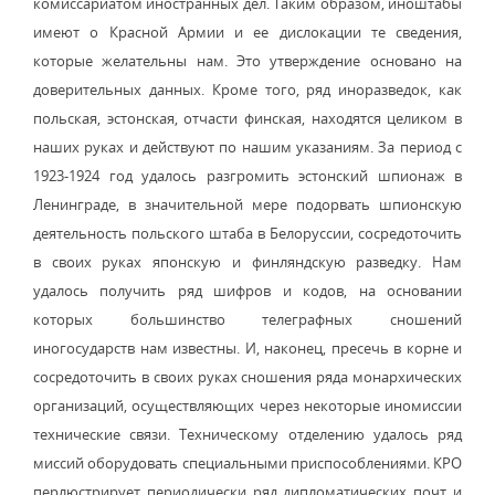
комиссариатом иностранных дел. Таким образом, иноштабы
имеют о Красной Армии и ее дислокации те сведения,
которые желательны нам. Это утверждение основано на
доверительных данных. Кроме того, ряд иноразведок, как
польская, эстонская, отчасти финская, находятся целиком в
наших руках и действуют по нашим указаниям. За период с
1923-1924 год удалось разгромить эстонский шпионаж в
Ленинграде, в значительной мере подорвать шпионскую
деятельность польского штаба в Белоруссии, сосредоточить
в своих руках японскую и финляндскую разведку. Нам
удалось получить ряд шифров и кодов, на основании
которых большинство телеграфных сношений
иногосударств нам известны. И, наконец, пресечь в корне и
сосредоточить в своих руках сношения ряда монархических
организаций, осуществляющих через некоторые иномиссии
технические связи. Техническому отделению удалось ряд
миссий оборудовать специальными приспособлениями. КРО
перлюстрирует периодически ряд дипломатических почт и