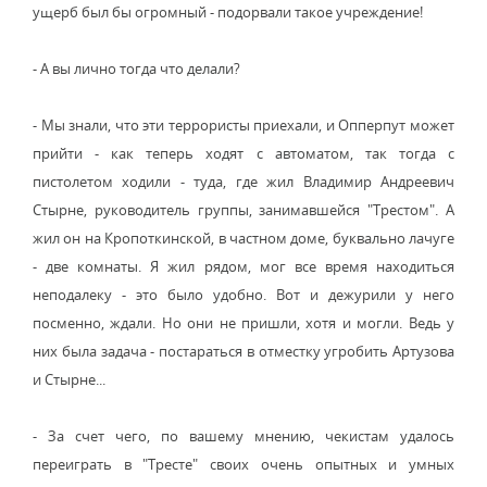
ущерб был бы огромный - подорвали такое учреждение!
- А вы лично тогда что делали?
- Мы знали, что эти террористы приехали, и Опперпут может
прийти - как теперь ходят с автоматом, так тогда с
пистолетом ходили - туда, где жил Владимир Андреевич
Стырне, руководитель группы, занимавшейся "Трестом". А
жил он на Кропоткинской, в частном доме, буквально лачуге
- две комнаты. Я жил рядом, мог все время находиться
неподалеку - это было удобно. Вот и дежурили у него
посменно, ждали. Но они не пришли, хотя и могли. Ведь у
них была задача - постараться в отместку угробить Артузова
и Стырне...
- За счет чего, по вашему мнению, чекистам удалось
переиграть в "Тресте" своих очень опытных и умных