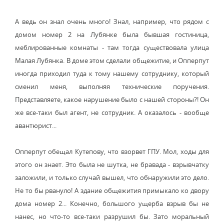
А ведь он знал очень много! Знал, например, что рядом с
домом номер 2 на Лубянке была бывшая гостиница,
меблированные комнаты - там тогда существовала улица
Малая Лубянка. В доме этом сделали общежитие, и Опперпут
иногда приходил туда к тому нашему сотруднику, который
сменил меня, выполняя технические поручения.
Представляете, какое нарушение было с нашей стороны?! Он
же все-таки был агент, не сотрудник. А оказалось - вообще
авантюрист...
Опперпут обещал Кутепову, что взорвет ГПУ. Мол, ходы для
этого он знает. Это была не шутка, не бравада - взрывчатку
заложили, и только случай вышел, что обнаружили это дело.
Не то бы рвануло! А здание общежития примыкало ко двору
дома номер 2... Конечно, большого ущерба взрыв бы не
нанес, но что-то все-таки разрушил бы. Зато моральный