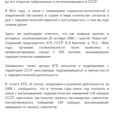
до его открытия заброшенные и легализовавшиеся в СССР.
В 80-е годы, в связи с изменением социально-политической и
оперативной обстановки в стране и мире количество сигналов и
дел с террористической окраской стало возрастать, о чем мы еще
скажем далее.
Здесь же необходимо отметить, что как впервые признал в
интервью, опубликованном 26 октября 1989 г. газетой "Известия",
тогдашний председатель КГБ СССР В.А.Крючков, в 70-е - 80ее
годы органами госбезопасности были выявлены и
профилактированы свыше 1 500 человек, вынашивавших
террористические намерения.
Занимались также органы КГБ розыском и выдворением с
территории СССР иностранцев, подозревавшихся в причастности
к террористической деятельности.
В отчете КГБ об итогах оперативно-служебной деятельности за
1989 г. сообщалось, что в течение года взяты под контроль в
связи с высказыванием террористических намерений 130 граждан
СССР, пресечены три попытки захвата пассажирских самолетов,
контролировалось поведение 140 граждан, высказывавших
намерения по захвату самолетов.