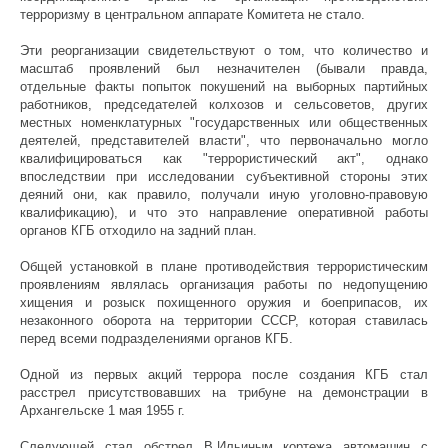
терроризму в центральном аппарате Комитета не стало.
Эти реорганизации свидетельствуют о том, что количество и
масштаб проявлений был незначителен (бывали правда,
отдельные факты попыток покушений на выборных партийных
работников, председателей колхозов и сельсоветов, других
местных номенклатурных "государственных или общественных
деятелей, представителей власти", что первоначально могло
квалифицироваться как "террористический акт", однако
впоследствии при исследовании субъективной стороны этих
деяний они, как правило, получали иную уголовно-правовую
квалификацию), и что это направление оперативной работы
органов КГБ отходило на задний план.
Общей установкой в плане противодействия террористическим
проявлениям являлась организация работы по недопущению
хищения и розыск похищенного оружия и боеприпасов, их
незаконного оборота на территории СССР, которая ставилась
перед всеми подразделениями органов КГБ.
Одной из первых акций террора после создания КГБ стал
расстрел присутствовавших на трибуне на демонстрации в
Архангельске 1 мая 1955 г.
Следующей стал обстрел В.Ильиным кортежа автомашин с