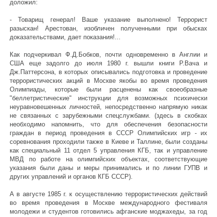
доложил:
- Товарищ генерал! Ваше указание выполнено! Террорист
разыскан! Арестован, изобличен полученными при обысках
доказательствами, дает показания!...
Как подчеркивал Ф.Д.Бобков, почти одновременно в Англии и
США еще задолго до июля 1980 г. вышли книги Р.Вача и
Дж.Паттерсона, в которых описывались подготовка и проведение
террористических акций в Москве якобы во время проведения
Олимпиады, которые были расценены как своеобразные
"беллетристические" инструкции для возможных психически
неуравновешенных личностей, непосредственно напрямую никак
не связанных с зарубежными спецслужбами. (здесь в скобках
необходимо напомнить, что для обеспечения безопасности
граждан в период проведения в СССР Олимпийских игр - их
соревнования проходили также в Киеве и Таллине, были созданы
как специальный 11 отдел 5 управления КГБ, так и управление
МВД по работе на олимпийских объектах, соответствующие
указания были даны и меры принимались и по линии ГУПВ и
других управлений и органов КГБ СССР).
А в августе 1985 г. к осуществлению террористических действий
во время проведения в Москве международного фестиваля
молодежи и студентов готовились афганские моджахеды, за год