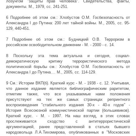
лозунгом "защиты прав человека". Свидетельства, факты,
документы. М., 1979, сс. 241-251.
6 Подробнее об этом см.: Хлобустов О.М. Госбезопасность от
Александра I до Путина: 200 лет тайной войны. М., 2005, сс. 95-
129, 440-451.
7 Подробнее об этом см.: Будницкий О.В. Терроризм в
российском освободительном движении - М. - 2000 - с. 14.
8 Поскольку эта тема актуальна и сегодня, социал-
демократическую критику террористического метода
политической борьбы см.: Хлобустов О.М. Госбезопасность от
Александра I до Путина.... М., 2005, сс. 114-129.
9 См.: Истории ВКП(б). Краткий курс - М. - 1938 - с. 12. Учитывая,
что данное издание является библиографическим раритетом,
отметим также, что все указываемые нами положения
присутствуют на тех же самых страницах репринтного
воспроизведения "стабильного издания 30-х - 40-х годов" -
История Всесоюзной коммунистической партии (большевиков).
Краткий курс. - М. - 1997. На наш взгляд, в этих словах
прослеживается сходство с антитеррористической
аргументацией, ранее представленной в статьях бывшего
народовольца Л.А.Тихомирова, опубликованных в "Московских