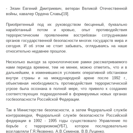
- Зязин Евгений Дмитриевич, ветеран Великой Отечественной
войны, кавалер Ордена Славы[19].
Приобретенный под их руководством бесценный, буквально
наработанный потом и кровью, опыт противодействия
террористическим проявлениям востребован сотрудниками
органов государственной безопасности многих государств мира и
сегодня. И об этом не стоит забывать, оглядываясь на наше
относительно недавнее прошлое.
Несколько выходя за хронологические рамки рассматриваемого
нами периода времени, тем не менее, можно отметить, что и в
дальнейшем, в изменившихся условиях оперативной обстановки
внутри страны и на международной арене после 1992 г.,
объективная необходимость противодействия террористической
угрозе была осознана в полной мере, что привело к созданию
соответствующих подразделений в формируемых новых органах
госбезопасности Российской Федерации.
Так в Министерстве безопасности, а затем Федеральной службе
контрразведки, Федеральной службе безопасности Российской
федерации в 1992 - 1995 годы существовало Управление по
борьбе с терроризмом(УБТ), которое последовательно
возглавляли Г.Я.Яковенко, А.В.Семенов, В.В.Луценко.