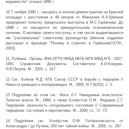
ведомостях" осенью 1895 г.
10 7 ноября 1990 г., находясь в колоне демонстрантов на Красной
площади с расстояния в 49 метров от Мавзолея А.А.Шмонов
предпринял попытку прицельного выстрела в М.С.Горбачева. До
1996 г. он находился на принудительном психиатрическом
лечении. О мотивах своего поступка, в том числе выдвигавшихся
им "ультиматумах" советскому руководству Шмонов подробно
рассказал в брошюре "Почему я стрелял в Горбачева"(СПб.,
2003).
11 Лубянка: Органы ВЧК-ОГПУ-НКВД-НКГБ-МГБ-МВД-КГБ. 1917-
1991. Справочник. Документы. Составители А.И.Кокурин,
Н.В.Петров. М., 2003, с. 167.
12 См.: Бобков Ф.Д. КГБ Союза СССР в борьбе с террором //
Новости разведки и контрразведки. М., 2005, N 7-8(202), с. 5.
13 Подробнее об этом см.: Мата Л.Г. Невидимые властители.
Записки агента. М., 1984, а также Хлобустов О.М., Федоров С.Г.
Терроризм: реальность сегодняшнего состояния // Современный
терроризм: состояние и перспективы. М., 2000, сс. 72 -73.
14 Подробнее см.: Хлобустов О.М. Госбезопасность от
Александра I до Путина: 200 лет тайной войны. М., 2005, сс. 297 -