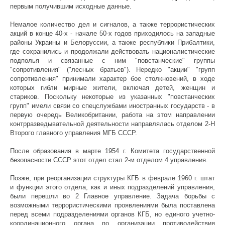
первым получившим исходные данные.
Немалое количество дел и сигналов, а также террористических
акций в конце 40-х - начале 50-х годов приходилось на западные
районы Украины и Белоруссии, а также республики Прибалтики,
где сохранились и продолжали действовать националистические
подполья и связанные с ним "повстанческие" группы
"сопротивления" ("лесных братьев"). Нередко "акции" "групп
сопротивления" принимали характер бое столкновений, в ходе
которых гибли мирные жители, включая детей, женщин и
стариков. Поскольку некоторые из указанных "повстанческих
групп" имели связи со спецслужбами иностранных государств - в
первую очередь Великобритании, работа на этом направлении
контрразведывательной деятельности направлялась отделом 2-Н
Второго главного управления МГБ СССР.
После образования в марте 1954 г. Комитета государственной
безопасности СССР этот отдел стал 2-м отделом 4 управления.
Позже, при реорганизации структуры КГБ в феврале 1960 г. штат
и функции этого отдела, как и иных подразделений управления,
были перешли во 2 Главное управление. Задача борьбы с
возможными террористическими проявлениями была поставлена
перед всеми подразделениями органов КГБ, но единого учетно-
координационного органа по организации противодействия