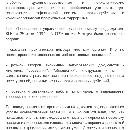
глубокие духовно-нравственные и психологические
трансформации личности, что необходимо учитывать для
организации эффективной системы противодействия и
криминологической профилактики терроризма.
При образовании 5 управления согласно приказу председателя
КГБ от 25 июля 1967 г. N 0096 на его 5 отдел были возложены
задачи:
- оказания практической помощи местным органам КГБ по
предотвращению массовых антиобщественных проявлений;
- розыск авторов анонимных антисоветских документов -
листовок, "воззваний", "обращений", инструкций и т.п., -
содержащих угрозы или призывы к совершению государственных
преступлений, насильственных противоправных действий;
- проверка и организация работы по сигналам о вынашивании
террористических намерений.
По поводу розыска авторов анонимных документов, содержавших
угрозы осуществления теракций, Ф.Д.Бобков отмечал, что, как
показывал опыт, к ним следовало относиться серьезно, поскольку
нередко их исполнители извещали о своих намерениях рассылкой
анонимных требований или ультиматумов. С рассылки анонимных