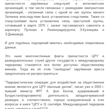
причастности зарубежных спецслужб и антисоветских
организаций, в том числе связанных с разведками эмигрантских
организаций, - косвенная связь с одной из них группы некоего
Затикяна впоследствии была установлена следствием. Также со
спецслужбами была установлена связь преступной группы,
готовившей в марте 1970 г. захват пассажирского самолета в
аэропорту Пулково в Ленинграде(группа Э.Кузнецова и
Э.Дымшица).
И для подобных подозрений имелись необходимые оперативные
данные.
Это ныне многочисленные факты причастности ЦРУ и
разведывательных служб других государств к международному
терроризму становятся все более доступны общественному
мнению. Тогда же об этом "свободная" зарубежная пресса
предпочитала не распространяться.
"Террористические операции для воздействия на общественное
мнение являются для ЦРУ обычным делом", писал уже в 2003 г.
бывший министр ФРГ А. фон Бюлов, курировавший в
Бундестаге(парламенте) деятельность западногерманской
разведки, и. соответственно, хорошо осведомленный в этих
вопросах в книге "ЦРУ и 11 сентября. Международный терроризм
и роль секретных служб"[12].