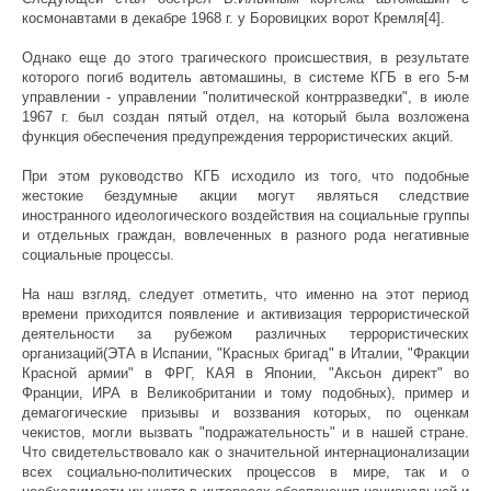
космонавтами в декабре 1968 г. у Боровицких ворот Кремля[4].
Однако еще до этого трагического происшествия, в результате
которого погиб водитель автомашины, в системе КГБ в его 5-м
управлении - управлении "политической контрразведки", в июле
1967 г. был создан пятый отдел, на который была возложена
функция обеспечения предупреждения террористических акций.
При этом руководство КГБ исходило из того, что подобные
жестокие бездумные акции могут являться следствие
иностранного идеологического воздействия на социальные группы
и отдельных граждан, вовлеченных в разного рода негативные
социальные процессы.
На наш взгляд, следует отметить, что именно на этот период
времени приходится появление и активизация террористической
деятельности за рубежом различных террористических
организаций(ЭТА в Испании, "Красных бригад" в Италии, "Фракции
Красной армии" в ФРГ, КАЯ в Японии, "Аксьон директ" во
Франции, ИРА в Великобритании и тому подобных), пример и
демагогические призывы и воззвания которых, по оценкам
чекистов, могли вызвать "подражательность" и в нашей стране.
Что свидетельствовало как о значительной интернационализации
всех социально-политических процессов в мире, так и о