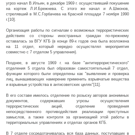
угроз начал В.Ильин, в декабре 1969 г. осуществивший покушение
на кортеж Л.И.Брежнева. С этого же начал и А.Шмонов,
стрелявший в М.С.Горбачева на Красной площади 7 ноября 1990
г.[10].
Организация работы по сигналам о возможных террористических
действиях со стороны иностранных граждан по-прежнему
оставалась за ВГУ КГБ (в конце 89-х годов она была возложена
на 11 отдел, который нередко осуществлял мероприятия
совместно с 7 отделом 5 управления).
Позднее, в августе 1969 г. на базе "антитеррористического"
отделения 5 отдела был образован самостоятельный 7 отдел,
функции которого были определены как "выявление и проверка
лиц, вынашивающих намерение применить взрывчатые вещества
и взрывные устройства в антисоветских целях"[11].
В его составе имелось отделение по розыску авторов анонимных
документов, содержавших угрозы осуществления
террористических акций, отделение проведения
непосредственного противодействия реализации преступных
замыслов, а также контроля за организацией этой работы в
территориальных управлениях и отделах органов КГБ.
В 7 отделе сосредотачивалась вся база данных, поступавших в