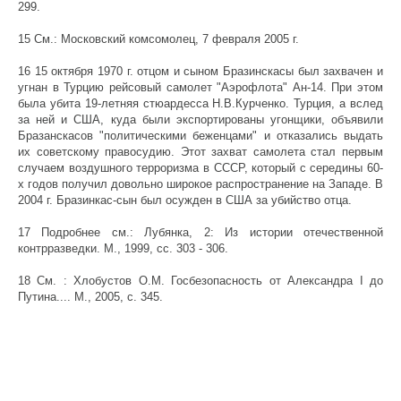
299.
15 См.: Московский комсомолец, 7 февраля 2005 г.
16 15 октября 1970 г. отцом и сыном Бразинскасы был захвачен и
угнан в Турцию рейсовый самолет "Аэрофлота" Ан-14. При этом
была убита 19-летняя стюардесса Н.В.Курченко. Турция, а вслед
за ней и США, куда были экспортированы угонщики, объявили
Бразанскасов "политическими беженцами" и отказались выдать
их советскому правосудию. Этот захват самолета стал первым
случаем воздушного терроризма в СССР, который с середины 60-
х годов получил довольно широкое распространение на Западе. В
2004 г. Бразинкас-сын был осужден в США за убийство отца.
17 Подробнее см.: Лубянка, 2: Из истории отечественной
контрразведки. М., 1999, сс. 303 - 306.
18 См. : Хлобустов О.М. Госбезопасность от Александра I до
Путина.... М., 2005, с. 345.