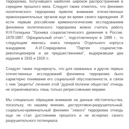
терроризма, получившего наиболее широкое распространение в
середине прошлого века. Следует также отметить, что феномен
политического терроризма привлек внимание отечественных
правоохранительных органов еще во время своего зарождения. И
если первым российским криминологическим исследованием
феномена политического терроризма можно считать работу
Н.Н.Голицына "Хроника социалистического движения в России.
1878-1887. Официальный отчет.", подготовленную в 1888 г., то
следующим явилась книга генерала Отдельного корпуса
жандармов А.И.Спиридовича "Партия социалистов-
революционеров и ее предшественники", выдержавшая два
издания в 1916 и 1918 гг..
Следует также подчеркнуть, что для названных и других первых
отечественных исследований феномена терроризма было
характерно понимание его социальной обусловленности, в связи
с чем "рецепты" лечения этой "дурной болезни общества" отнюдь
не ограничивались лишь только репрессивными мерами.
Мы специально обращаем внимание на данные обстоятельства,
поскольку, по нашему мнению, деструктивно-разрушительный,
социально-криминальный феномен "левого" терроризма отнюдь
еще не стал достоянием прошлого и не исчерпал своего
разрушительного потенциала.