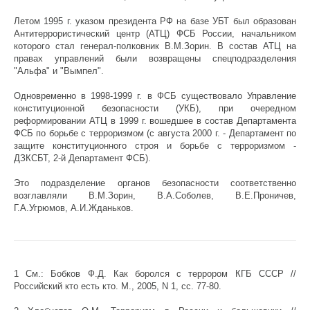
Летом 1995 г. указом президента РФ на базе УБТ был образован
Антитеррористический центр (АТЦ) ФСБ России, начальником
которого стал генерал-полковник В.М.Зорин. В состав АТЦ на
правах управлений были возвращены спецподразделения
"Альфа" и "Вымпел".
Одновременно в 1998-1999 г. в ФСБ существовало Управление
конституционной безопасности (УКБ), при очередном
реформировании АТЦ в 1999 г. вошедшее в состав Департамента
ФСБ по борьбе с терроризмом (с августа 2000 г. - Департамент по
защите конституционного строя и борьбе с терроризмом -
ДЗКСБТ, 2-й Департамент ФСБ).
Это подразделение органов безопасности соответственно
возглавляли В.М.Зорин, В.А.Соболев, В.Е.Проничев,
Г.А.Угрюмов, А.И.Жданьков.
1 См.: Бобков Ф.Д. Как боролся с террором КГБ СССР //
Российский кто есть кто. М., 2005, N 1, сс. 77-80.