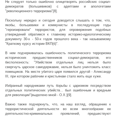
Не следует только ошибочно олицетворять российских социал-
демократов (большевиков) с адептами и апологетами
"революционного терроризма"[8].
Поскольку нередко и сегодня доводится слышать о том, что,
якобы, большевики и коммунисты в последующие годы
"героизировали" террористов, для опровержения подобных
утверждений обратимся к главному историко-идеологическому
документу 30-х - 50-х годов прошлого века - так называемому
"Краткому курсу истории ВКП(б)".
В нем подчеркивалась ошибочность политического терроризма
исторических предшественников социал-демократов, его
бесполезность: "Убийством отдельных лиц нельзя было
свергнуть царское самодержавие, нельзя было уничтожить класс
помещиков. На месте убитого царя появился другой - Александр
III, при котором рабочим и крестьянам стало жить еще хуже.
Избранный народниками путь борьбы с царизмом посредством
отдельных политических убийств... был ошибочным и вредным
для революции"(выделено мной - О.Х.)[9].
Важно также подчеркнуть, что, на наш взгляд, обращению к
террористической деятельности во всем многообразии ее
деятельностно-криминальных проявлений, предшествуют