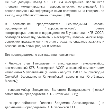
Не был допущен въезд в СССР 384 иностранцев, являвшихся
членами международных террористических организаций. На
основе полученной информации были поставлены на контроль по
въезду еще 899 иностранных граждан...[18].
В заключение представляется необходимым назвать
руководителей "террористического", точнее
контртеррористического подразделения 5 управления КГБ СССР,
благодаря мужеству, умениям и мастерству которых многие годы
советские граждане жили не зная страха, не опасаясь за жизнь и
безопасность своих родных и близких.
Его последовательно возглавляли полковники:
- Чириков Лев Николаевич - впоследствии генерал-майор,
возглавлявший КГБ Башкирской АССР и ставший заместителем
начальника 5 управления (в июле - августе 1980 г. он руководил
Службой безопасности Олимпийской деревни на Юго-Западе
Москвы);
- генерал-майор Звезденков Валентин Владимирович (первый
заместитель председателя КГБ Литовской ССР);
- генерал-лейтенант Головин Владимир Александрович ( в
дальнейшем -председатель КГБ Узбекской ССР);