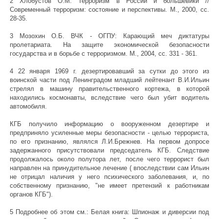
2 Хлобустов О.М. Терроризм в России и большевики //
Современный терроризм: состояние и перспективы. М., 2000, сс.
28-35.
3 Мозохин О.Б. ВЧК - ОГПУ: Карающий меч диктатуры
пролетариата. На защите экономической безопасности
государства и в борьбе с терроризмом. М., 2004, сс. 331 - 361.
4 22 января 1969 г. дезертировавший за сутки до этого из
воинской части под Ленинградом младший лейтенант В.И.Ильин
стрелял в машину правительственного кортежа, в которой
находились космонавты, вследствие чего был убит водитель
автомобиля.
КГБ получило информацию о вооруженном дезертире и
предприняло усиленные меры безопасности - целью террориста,
по его признанию, являлся Л.И.Брежнев. На первом допросе
задержанного присутствовали председатель КГБ. Следствие
продолжалось около полутора лет, после чего террорист был
направлен на принудительное лечение ( впоследствии сам Ильин
не отрицал наличия у него психического заболевания, и, по
собственному признанию, "не имеет претензий к работникам
органов КГБ").
5 Подробнее об этом см.: Белая книга: Шпионаж и диверсии под