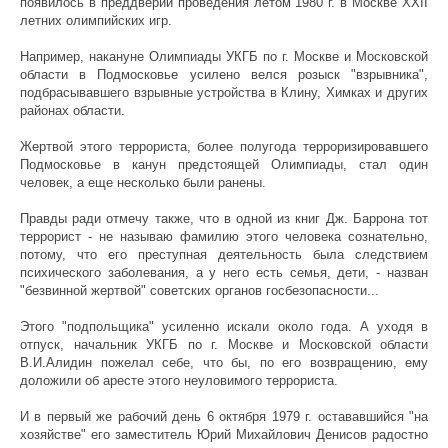
появилось в преддверии проведения летом 1980 г. в Москве XXII
летних олимпийских игр.
Например, накануне Олимпиады УКГБ по г. Москве и Московской
области в Подмосковье усилено велся розыск "взрывника",
подбрасывавшего взрывные устройства в Клину, Химках и других
районах области.
Жертвой этого террориста, более полугода терроризировавшего
Подмосковье в канун предстоящей Олимпиады, стал один
человек, а еще несколько были ранены.
Правды ради отмечу также, что в одной из книг Дж. Баррона тот
террорист - не называю фамилию этого человека сознательно,
потому, что его преступная деятельность была следствием
психического заболевания, а у него есть семья, дети, - назван
"безвинной жертвой" советских органов госбезопасности...
Этого "подпольщика" усиленно искали около года. А уходя в
отпуск, начальник УКГБ по г. Москве и Московской области
В.И.Алидин пожелал себе, что бы, по его возвращению, ему
доложили об аресте этого неуловимого террориста.
И в первый же рабочий день 6 октября 1979 г. остававшийся "на
хозяйстве" его заместитель Юрий Михайлович Денисов радостно