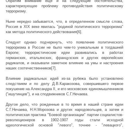
Обратим внимание еще и на следующие обстоятельства,
характеризующее проблему противодействия политическому
терроризму.
Ныне нередко забывается, что, в определенном смысле слова,
Россия в XIX веке явилась "родиной политического терроризма"
как метода политического действования[6].
Следует однако подчеркнуть, что появление политического
терроризма в России не было чем-то уникальным в тогдашней
Европе; террористические идеи развивались в работах
германских, итальянских, французских и других европейских
радикалов, и оказывали заметное влияние на умы и настроения
наших соотечественников[7].
Влияние радикальных идей из-за рубежа было установлено
следствием и по делу Д.В.Каракозова, совершившего первое
покушение на Александра II, и его московских единомышленников
("ишутинцев"), и на сподвижников С.Г.Нечаева.
Другое дело, что рожденные в то время в нашей стране идеи
С.Г.Нечаева, Н.Н.Морозова и других народовольцев, а затем и
политическая практика "Боевой организации" партии социалистов-
революционеров в 1902-1907 годы стали исходной
идеологической основой "левого", точнее - "левацкого",