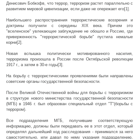
Денисович Бобкофв, что террор, терроризм растет параллельно с
развитием мировой цивилизации, если даже не опережает его[1].
Наибольшего распространения террористические воззрения и
доктрины получили с середины XIX века. Причем это
"вселенское" увлекающее заблуждение не обошло и Россию, где
приверженность "террористической борьбе" пустила немалые
корни[2].
Новая вспышка политически мотивированного насилия,
терроризма произошла в России после Октябрьской революции
1917 г., а затем в 30-е годы[3].
На борьбу с террористическими проявлениями были направлены
советские органы государственной безопасности.
После Великой Отечественной войны для борьбы с терроризмом
в структуре нового министерства государственной безопасности
(МГБ) в 1946 г. был образован специальный отдел "Т"(борьбы с
террором).
Все подразделения МГБ, получившие соответствующую
информацию, должны были передавать ее в этот отдел, который
определял дальнейший ход расследования - принимался за него
самостоятельно, или давал по нему указания подразделению,