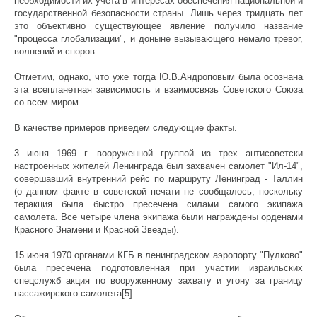
необходимости их учета в интересах обеспечения национальной и
государственной безопасности страны. Лишь через тридцать лет
это объективно существующее явление получило название
"процесса глобализации", и доныне вызывающего немало тревог,
волнений и споров.
Отметим, однако, что уже тогда Ю.В.Андроповым была осознана
эта всепланетная зависимость и взаимосвязь Советского Союза
со всем миром.
В качестве примеров приведем следующие факты.
3 июня 1969 г. вооруженной группой из трех антисоветски
настроенных жителей Ленинграда был захвачен самолет "Ил-14",
совершавший внутренний рейс по маршруту Ленинград - Таллин
(о данном факте в советской печати не сообщалось, поскольку
теракция была быстро пресечена силами самого экипажа
самолета. Все четыре члена экипажа были награждены орденами
Красного Знамени и Красной Звезды).
15 июня 1970 органами КГБ в ленинградском аэропорту "Пулково"
была пресечена подготовленная при участии израильских
спецслужб акция по вооруженному захвату и угону за границу
пассажирского самолета[5].