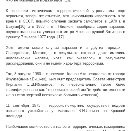
многие командиры моджахедов"[15].
К внешним источникам террористической угрозы мы еще
вернемся, теперь же отметим, что наибольшую известность в то
время в СССР, помимо случаев захвата самолетов в 1970 г. в
Батуми[16] и в 1983 г. в г.Тбилиси, приобрела серия взрывов,
осуществленная на улицах и в метро Москвы группой Затикяна в
субботу 7 января 1977 года. [17].
Хотя имели место случаи взрывов и в других городах -
Свердловске, Москве, - в результате которых даже имелись
человеческие жертвы, хотя, как оказалось в результате
расследований, они и не имели характера терроризма.
Так, 8 августа 1980 г. в поселке Чолпон-Ата невдалеке от города
Фрунзе(ныне г.Бишкек), был убит председатель Совета министров
Киргизии С.Ш.Ибраимов, что первоначально также было
квалифицировано как "террористический акт"(в действительности
же он стал жертвой психически больного человека).
11 сентября 1973 г. террорист-смертник осуществил подрыв
взрывного устройства у мавзолея В.И.Ленина на Красной
площади.
Наибольшее количество сигналов о террористических намерениях