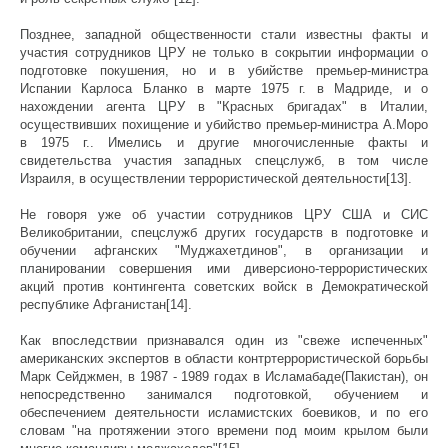
Позднее, западной общественности стали известны факты и
участия сотрудников ЦРУ не только в сокрытии информации о
подготовке покушения, но и в убийстве премьер-министра
Испании Карлоса Бланко в марте 1975 г. в Мадриде, и о
нахождении агента ЦРУ в "Красных бригадах" в Италии,
осуществивших похищение и убийство премьер-министра А.Моро
в 1975 г.. Имелись и другие многочисленные факты и
свидетельства участия западных спецслужб, в том числе
Израиля, в осуществлении террористической деятельности[13].
Не говоря уже об участии сотрудников ЦРУ США и СИС
Великобритании, спецслужб других государств в подготовке и
обучении афганских "Муджахетдинов", в организации и
планировании совершения ими диверсионо-террористических
акций против контингента советских войск в Демократической
республике Афганистан[14].
Как впоследствии признавался один из "свеже испеченных"
американских экспертов в области контртеррористической борьбы
Марк Сейджмен, в 1987 - 1989 годах в Исламабаде(Пакистан), он
непосредственно занимался подготовкой, обучением и
обеспечением деятельности исламистских боевиков, и по его
словам "на протяжении этого времени под моим крылом были