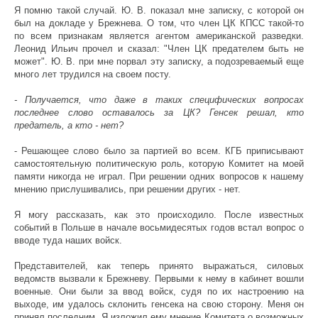
Я помню такой случай. Ю. В. показал мне записку, с которой он
был на докладе у Брежнева. О том, что член ЦК КПСС такой-то
по всем признакам является агентом американской разведки.
Леонид Ильич прочел и сказал: "Член ЦК предателем быть не
может". Ю. В. при мне порвал эту записку, а подозреваемый еще
много лет трудился на своем посту.
- Получается, что даже в таких специфических вопросах
последнее слово оставалось за ЦК? Генсек решал, кто
предатель, а кто - нет?
- Решающее слово было за партией во всем. КГБ приписывают
самостоятельную политическую роль, которую Комитет на моей
памяти никогда не играл. При решении одних вопросов к нашему
мнению прислушивались, при решении других - нет.
Я могу рассказать, как это происходило. После известных
событий в Польше в начале восьмидесятых годов встал вопрос о
вводе туда наших войск.
Представителей, как теперь принято выражаться, силовых
ведомств вызвали к Брежневу. Первыми к нему в кабинет вошли
военные. Они были за ввод войск, судя по их настроению на
выходе, им удалось склонить генсека на свою сторону. Меня он
принял последним. Я изложил ему мнение Комитета о возможных