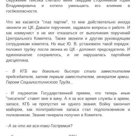
Окружение генсека считало меня твердым сторонником Юрия
Владимировича и хотело уменьшить его влияние в
госбезопасности.
Что же касается "глаз партии", то мне действительно иногда
звонили из ЦК. Давали поручения, задавали вопросы о работе. И
как коммунист я не мог отказаться от выполнения поручений
Центрального Комитета. Также звонили и другим руководящим
сотрудникам комитета. Но мыс Ю. В. установили такой порядок:
положил трубку после звонка из ЦК - доложил председателю. И
единоначалие сохранялось, и не нарушалась партийная
дисциплина.
- В КГБ вы довольно быстро стали заместителем
председателя, затем первым заместителем, генералом армии.
Героем Социалистического Труда...
- И лауреатом Государственной премии, что теперь иные
"писатели" ставят мне в вину. А я за все время службы в армии,
запасе, КГБ не пропустил ни одного звания. Войну закончил
майором, как политработник запаса стал подполковником и
полковником. Звание генерала получил в Комитете.
- А за что же все-таки Госпремия?