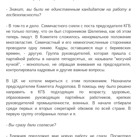
- Значит, вы были не единственным кандидатом на работу в
госбезопасности?
- В том-то и дело. Семичастного сняли с поста председателя КГБ
не только потому, что он был сторонником Шелепина, как об этом
теперь пишут. В Комитете сложилось ненормальное положение
многовластия. Семичастный и его немногочисленные сторонники
проводили одну линию. Кадры, оставшиеся еще с бериевских
времен, - другую. Группа руководителей, которая пришла с
партийной работы в начале пятидесятых, их называли "могучей
кучкой", - монопольно, не обращая внимания на председателя,
контролировала кадровые и другие важные вопросы.
В ЦК не хотели мириться с этим положением. Назначили
председателем Комитета Андропова. В помощь ему было решено
направить в КГБ подходящих по возрасту, здоровью,
образованию руководящих партийных работников, крепких
руководителей промышленности, военных. В начале отбирали
среди первых и вторых секретарей обкомов по всей стране. В
первую группу отобранных попал и я.
- Вы сразу дали согласие?
- Брежнев предложил мне новую работу не сразу. Посмотрел