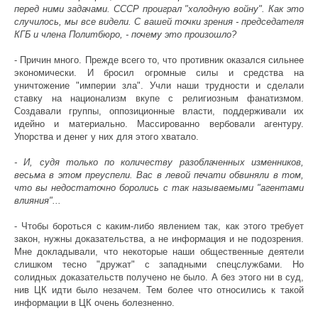
перед ними задачами. СССР проиграл "холодную войну". Как это
случилось, мы все видели. С вашей точки зрения - председателя
КГБ и члена Политбюро, - почему это произошло?
- Причин много. Прежде всего то, что противник оказался сильнее
экономически. И бросил огромные силы и средства на
уничтожение "империи зла". Учли наши трудности и сделали
ставку на национализм вкупе с религиозным фанатизмом.
Создавали группы, оппозиционные власти, поддерживали их
идейно и материально. Массированно вербовали агентуру.
Упорства и денег у них для этого хватало.
- И, судя только по количеству разоблаченных изменников,
весьма в этом преуспели. Вас в левой печати обвиняли в том,
что вы недостаточно боролись с так называемыми "агентами
влияния"...
- Чтобы бороться с каким-либо явлением так, как этого требует
закон, нужны доказательства, а не информация и не подозрения.
Мне докладывали, что некоторые наши общественные деятели
слишком тесно "дружат" с западными спецслужбами. Но
солидных доказательств получено не было. А без этого ни в суд,
нив ЦК идти было незачем. Тем более что относились к такой
информации в ЦК очень болезненно.