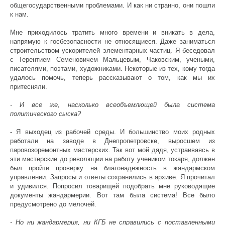
общегосударственными проблемами. И как ни странно, они пошли
к нам.
Мне приходилось тратить много времени и вникать в дела,
напрямую к госбезопасности не относящиеся. Даже заниматься
строительством ускорителей элементарных частиц. Я беседовал
с Терентием Семеновичем Мальцевым, Чаковским, учеными,
писателями, поэтами, художниками. Некоторые из тех, кому тогда
удалось помочь, теперь рассказывают о том, как мы их
притесняли.
- И все же, насколько всеобъемлющей была система
политического сыска?
- Я выходец из рабочей среды. И большинство моих родных
работали на заводе в Днепропетровске, выросшем из
паровозоремонтных мастерских. Так вот мой дядя, устраиваясь в
эти мастерские до революции на работу учеником токаря, должен
был пройти проверку на благонадежность в жандармском
управлении. Запросы и ответы сохранились в архиве. Я прочитал
и удивился. Попросил товарищей подобрать мне руководящие
документы жандармерии. Вот там была система! Все было
предусмотрено до мелочей.
- Но ни жандармерия, ни КГБ не справились с поставленными