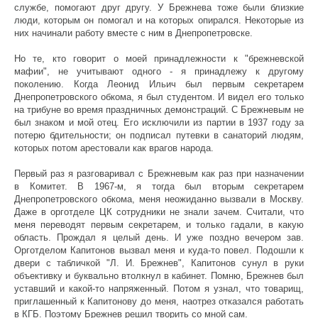
службе, помогают друг другу. У Брежнева тоже были близкие
люди, которым он помогал и на которых опирался. Некоторые из
них начинали работу вместе с ним в Днепропетровске.
Но те, кто говорит о моей принадлежности к "брежневской
мафии", не учитывают одного - я принадлежу к другому
поколению. Когда Леонид Ильич был первым секретарем
Днепропетровского обкома, я был студентом. И видел его только
на трибуне во время праздничных демонстраций. С Брежневым не
был знаком и мой отец. Его исключили из партии в 1937 году за
потерю бдительности; он подписал путевки в санаторий людям,
которых потом арестовали как врагов народа.
Первый раз я разговаривал с Брежневым как раз при назначении
в Комитет. В 1967-м, я тогда был вторым секретарем
Днепропетровского обкома, меня неожиданно вызвали в Москву.
Даже в орготделе ЦК сотрудники не знали зачем. Считали, что
меня переводят первым секретарем, и только гадали, в какую
область. Прождал я целый день. И уже поздно вечером зав.
Орготделом Капитонов вызвал меня и куда-то повел. Подошли к
двери с табличкой "Л. И. Брежнев", Капитонов сунул в руки
объективку и буквально втолкнул в кабинет. Помню, Брежнев был
уставший и какой-то напряженный. Потом я узнал, что товарищ,
приглашенный к Капитонову до меня, наотрез отказался работать
в КГБ. Поэтому Брежнев решил творить со мной сам.