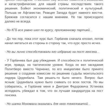
и катастрофических для нашей страны последствиях такого
решения. Бойкот экономический, политический и культурный.
Польша не Афганистан. Реакция Запада будет намного жестче.
Брежнев согласился с нашим мнением. Но так происходило
далеко не всегда.
- Но КГБ все равно шел по курсу, проложенному партией...
- До тех пор, пока этот курс был. Горбачев сначала елозил, потом
начал метаться из стороны в сторону так, что курс просто исчез.
- Но вы лично способствовали его избранию на пост генсека...
- У Горбачева был дар убеждения. И способности к политической
игре, правда, на тактическом уровне. Когда он вел заседания
Политбюро вместо Черненко, по его инициативе было принято
решение о создании комиссии по решению судьбы монгольского
лидера Цеденбала. Там решать-то было нечего. Вопрос был
ясным: Цеденбала нужно было снимать со всех постов. Но мы
собирались, и Горбачев меня и Дмитрия Федоровича Устинова
исподволь убеждал в том, что он лучшая кандидатура на пост
генсека.
- Но шапка Мономаха оказалась для него тяжеловатой...