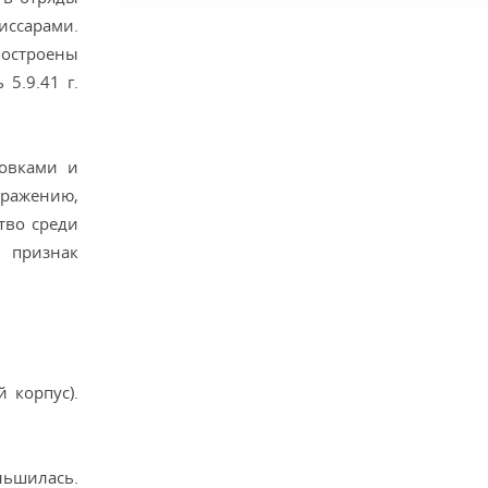
ссарами.
 построены
5.9.41 г.
овками и
бражению,
тво среди
 признак
 корпус).
ньшилась.