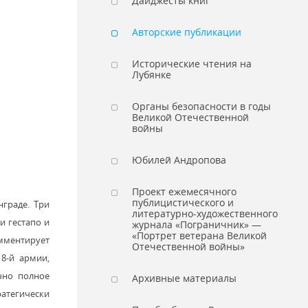
Дайджесты книг
Авторские публикации
Исторические чтения на
Лубянке
Органы безопасности в годы
Великой Отечественной
войны
Юбилей Андропова
Проект ежемесячного
публицистического и
граде. Три
литературно-художественного
и гестапо и
журнала «Пограничник» —
«Портрет ветерана Великой
омментирует
Отечественной войны»
8-й армии,
очно полное
Архивные материалы
ратегически