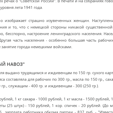
 речах о "Советской России". В печати и на собраниях гово
уровня лета 1941 года.
но изображает страшно изувеченных женщин. Наступлен
ия и то, что с немецкой стороны никакой существенной
ло, бесспорно, настроение ленинградского населения. Насе
Другая часть населения - особенно большая часть рабочих
 занятие города немецкими войсками.
ЫЙ НАВОЗ"
ля выдано трудящимся и иждивенцам по 150 гр. сухого карт
яса составляла для рабочих по 300 гр., масла по 150 гр., сах
гр., служащим - 400 гр. и иждивенцам - 300 (250 гр.).
ублей, 1 кг сахара - 1000 рублей, 1 кг масла - 1500 рублей, 1
еты (25 штук) - 150 рублей, 1 кор. спичек - 20 рублей. (До 
, зарплата работника обкома партии - 837 руб. - "Извести