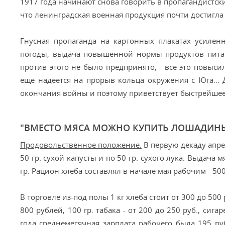
1917 года начинают снова говорить в пропагандистских
что ленинградская военная продукция почти достигла 
Гнусная пропаганда на картонных плакатах усилен
погоды, выдача повышенной нормы продуктов питан
против этого не было предпринято, - все это повыси
еще надеется на прорыв кольца окружения с Юга... 
окончания войны и поэтому приветствует быстрейшее
"ВМЕСТО МЯСА МОЖНО КУПИТЬ ЛОШАДИН
Продовольственное положение.
В первую декаду апре
50 гр. сухой капусты и по 50 гр. сухого лука. Выдача м
гр. Рацион хлеба составлял в начале мая рабочим - 500 
В торговле из-под полы 1 кг хлеба стоит от 300 до 500 р
800 рублей, 100 гр. табака - от 200 до 250 руб., сигар
года среднемесячная зарплата рабочего была 195 руб.