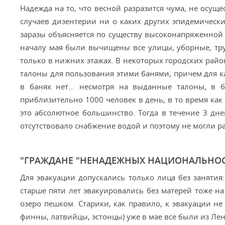
Надежда на то, что весной разразится чума, не осущ
случаев дизентерии ни о каких других эпидемически
заразы объясняется по существу высоконапряженной 
началу мая были вычищены все улицы, уборные, тр
только в нижних этажах. В некоторых городских рай
талоны для пользования этими банями, причем для 
в банях нет... несмотря на выданные талоны, в б
приблизительно 1000 человек в день, в то время как 
это абсолютное большинство. Тогда в течение 3 дн
отсутствовало снабжение водой и поэтому не могли р
"ГРАЖДАНЕ "НЕНАДЕЖНЫХ НАЦИОНАЛЬНОСТ
Для эвакуации допускались только лица без занятия:
старше пяти лет эвакуировались без матерей тоже н
озеро пешком. Старики, как правило, к эвакуации не
финны, латвийцы, эстонцы) уже в мае все были из Лен