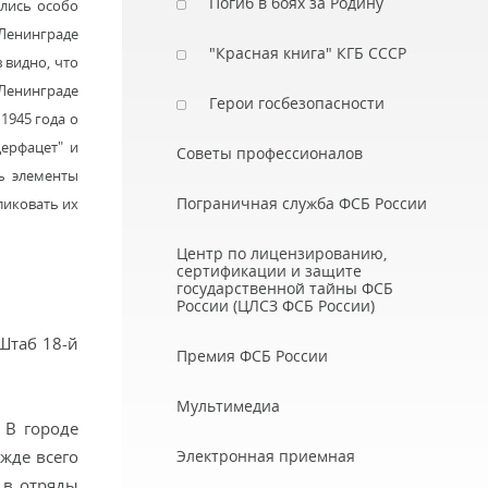
Погиб в боях за Родину
ялись особо
 Ленинграде
"Красная книга" КГБ СССР
 видно, что
Ленинграде
Герои госбезопасности
1945 года о
ерфацет" и
Советы профессионалов
ть элементы
Пограничная служба ФСБ России
ликовать их
Центр по лицензированию,
сертификации и защите
государственной тайны ФСБ
России (ЦЛСЗ ФСБ России)
Штаб 18-й
Премия ФСБ России
Мультимедиа
 В городе
жде всего
Электронная приемная
 в отряды