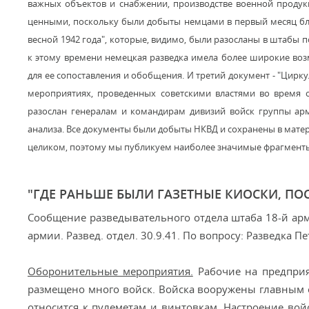
важных объектов и снабжении, производстве военной продукц
ценными, поскольку были добыты немцами в первый месяц бло
весной 1942 года", которые, видимо, были разосланы в штабы 
к этому времени немецкая разведка имела более широкие во
для ее сопоставления и обобщения. И третий документ - "Цирк
мероприятиях, проведенных советскими властями во время 
разослан генералам и командирам дивизий войск группы арм
анализа. Все документы были добыты НКВД и сохранены в мате
целиком, поэтому мы публикуем наиболее значимые фрагмент
"ГДЕ РАНЬШЕ БЫЛИ ГАЗЕТНЫЕ КИОСКИ, ПО
Сообщение разведывательного отдела штаба 18-й арми
армии. Развед. отдел. 30.9.41. По вопросу: Разведка Пе
Оборонительные мероприятия.
Рабочие на предприят
размещено много войск. Войска вооружены главным 
относится к пулеметам и винтовкам. Настроение вой