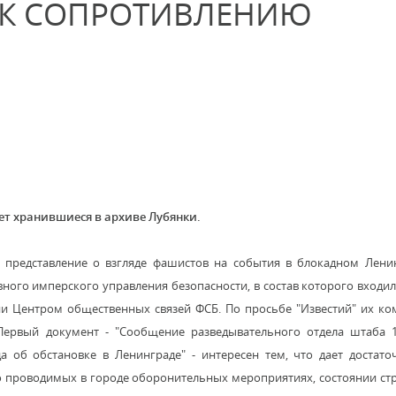
 К СОПРОТИВЛЕНИЮ
ет хранившиеся в архиве Лубянки.
представление о взгляде фашистов на события в блокадном Ленин
вного имперского управления безопасности, в состав которого входил
ии Центром общественных связей ФСБ. По просьбе "Известий" их к
Первый документ - "Сообщение разведывательного отдела штаба 1
а об обстановке в Ленинграде" - интересен тем, что дает достат
о проводимых в городе оборонительных мероприятиях, состоянии ст