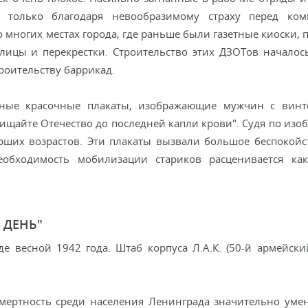
 только благодаря невообразимому страху перед коми
о многих местах города, где раньше были газетные киоски,
ицы и перекрестки. Строительство этих ДЗОТов началось 
роительству баррикад.
ные красочные плакаты, изображающие мужчин с винт
ищайте Отечество до последней капли крови". Судя по изо
рших возрастов. Эти плакаты вызвали большое беспокойс
обходимость мобилизации стариков расценивается как
 ДЕНЬ"
 весной 1942 года. Штаб корпуса Л.А.К. (50-й армейский
 смертность среди населения Ленинграда значительно уме