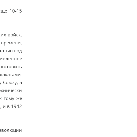
еще 10-15
их войск,
 времени,
статью под
живленное
зготовить
лакатами.
 Союзу, а
хнически
к тому же
 и в 1942
революции