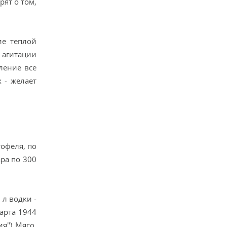
рят о том,
ие теплой
 агитации
ление все
 - желает
офеля, по
ара по 300
 л водки -
марта 1944
я") Мясо,