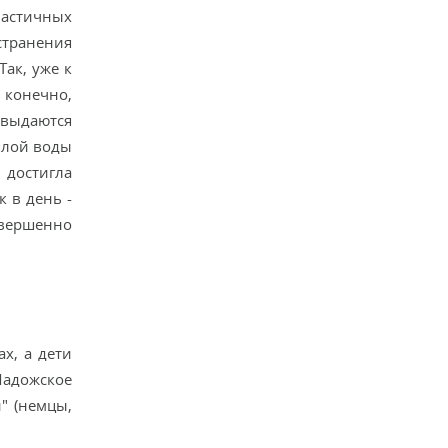
частичных
странения
ак, уже к
 конечно,
 выдаются
плой воды
 достигла
 в день -
овершенно
х, а дети
Ладожское
" (немцы,