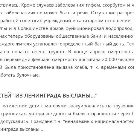
ествилась. Кроме случаев заболевания тифом, скорбутом и 
х заболеваниях не может быть и речи. Отсутствие распро
работой советских учреждений в санитарном отношении. Т
упы и в большинстве домов функционировал водопровод,
онах теперь оборудованы общественные бани, и населению
каждого жителя установлен определенный банный день. Те
аню попасть очень трудно. В конце апреля смертность
в первые дни февраля смертность достигала 20 000 человек
ей была приостановлена выдача хлеба, т. к. временами с
аботать булочные.
ЕЙ" ИЗ ЛЕНИНГРАДА ВЫСЛАНЫ..."
 пятилетние дети с матерями эвакуировались на грузовика
а грузовиках, матери же должны были отправляться через 
 допускались. Граждане т.н. "ненадежных национальностей
инграда высланы...