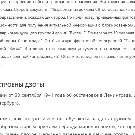
ии, настроении войск и гражданского населения. Эти сведения явл
кады. Второй документ - "Выдержки из доклада СД об обстановке в
подразделений, осаждающих город. По количеству приведенных фактов
зможности для получения актуальной информации о блокированном 
уляр командующего группой армий "Висла" Г. Гиммлера от 19 февраля 
обороны Ленинграда". Он был издан фронтовой типографией "Панц
ий "Висла". В отличие от первых двух документов в последнем ес
риалах военной контрразведки". Объем материалов не позволяет опуб
ы.
СТРОЕНЫ ДЗОТЫ"
и от 30 сентября 1941 года об обстановке в Ленинграде. 
тербурга.
иях, как это уже известно, обучаются владеть оружием...
образом старым оружием периода мировой войны, что пре
ск очень плохое. Насильно загнанные в рабочие отряды и