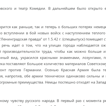
овского и театр Комедии. В дальнейшем было открыто 
орится как раньше, так и теперь о больших потерях немецк
 о вступлении в бой новых войск с наступлением теплого
енинградская правда" от 1.5.42 г. (спецвыпуск) помещает 
й речь идет о том, что на улицах города наблюдается о
 производительности труда, чтобы как можно больше и
ный вид, украсился красными знаменами, лозунгами, п
ика поставляют большое количество материалов Советскому
онт против Германии. Осенью Красная Армия была те
дня, напротив, обе армии технически одинаково сильны и 
огромные преимущества. Немцы поспешно отходят на Запад,
ному чувству русского народа. В первый раз с момента 