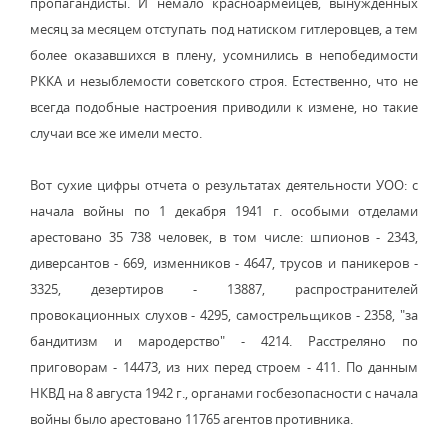
пропагандисты. И немало красноармейцев, вынужденных
месяц за месяцем отступать под натиском гитлеровцев, а тем
более оказавшихся в плену, усомнились в непобедимости
РККА и незыблемости советского строя. Естественно, что не
всегда подобные настроения приводили к измене, но такие
случаи все же имели место.
Вот сухие цифры отчета о результатах деятельности УОО: с
начала войны по 1 декабря 1941 г. особыми отделами
арестовано 35 738 человек, в том числе: шпионов - 2343,
диверсантов - 669, изменников - 4647, трусов и паникеров -
3325, дезертиров - 13887, распространителей
провокационных слухов - 4295, самострельщиков - 2358, "за
бандитизм и мародерство" - 4214. Расстреляно по
приговорам - 14473, из них перед строем - 411. По данным
НКВД на 8 августа 1942 г., органами госбезопасности с начала
войны было арестовано 11765 агентов противника.