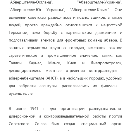
"Абверштелле-Остланд", "Абверштелле-Украина",
"Абверштелле-Юг Украины", "Абверштелле-Крым". Они
выявляли советских разведчиков и подпольщиков, а также
людей, просто враждебно относившихся к нацистской
Германии, вели борьбу с партизанским движением и
подготавливали агентов для фронтовых команд абвера. В
занятых вермахтом крупных городах, имевших важное
стратегическое и промышленное значение, таких, как
Таллин, Каунас, Минск, Киев и Днепропетровск,
дислоцировались местные отделения контрразведки -
абвернебенштелле (АНСТ), а в небольших городах, удобных
для заброски агентуры, располагались их филиалы -
аусенштелле.
В июне 1941 г. для организации разведывательно-
диверсионной и контрразведывательной работы против
Советского Союза был создан специальный орган