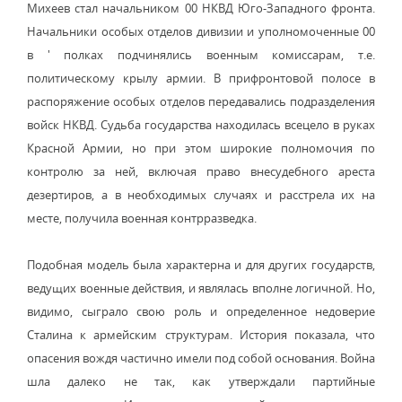
Михеев стал начальником 00 НКВД Юго-Западного фронта.
Начальники особых отделов дивизии и уполномоченные 00
в ' полках подчинялись военным комиссарам, т.е.
политическому крылу армии. В прифронтовой полосе в
распоряжение особых отделов передавались подразделения
войск НКВД. Судьба государства находилась всецело в руках
Красной Армии, но при этом широкие полномочия по
контролю за ней, включая право внесудебного ареста
дезертиров, а в необходимых случаях и расстрела их на
месте, получила военная контрразведка.
Подобная модель была характерна и для других государств,
ведущих военные действия, и являлась вполне логичной. Но,
видимо, сыграло свою роль и определенное недоверие
Сталина к армейским структурам. История показала, что
опасения вождя частично имели под собой основания. Война
шла далеко не так, как утверждали партийные