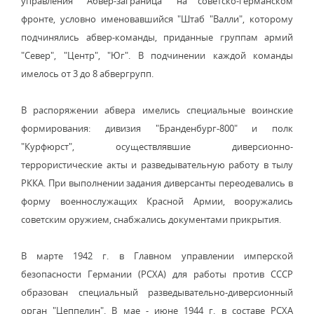
управления "Абвер-заграница" на советско-германском
фронте, условно именовавшийся "Штаб "Валли", которому
подчинялись абвер-команды, приданные группам армий
"Север", "Центр", "Юг". В подчинении каждой команды
имелось от 3 до 8 абвергрупп.
В распоряжении абвера имелись специальные воинские
формирования: дивизия "Бранденбург-800" и полк
"Курфюрст", осуществлявшие диверсионно-
террористические акты и разведывательную работу в тылу
РККА. При выполнении задания диверсанты переодевались в
форму военнослужащих Красной Армии, вооружались
советским оружием, снабжались документами прикрытия.
В марте 1942 г. в Главном управлении имперской
безопасности Германии (РСХА) для работы против СССР
образован специальный разведывательно-диверсионный
орган "Цеппелин". В мае - июне 1944 г. в составе РСХА