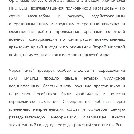
Организацией всего этого занимался 2-й отдел ГУКР СМЕРШ
НКО СССР, возглавлявшийся полковником Карташовым. По
своим масштабам и размаху, задействованным
оперативным силам и средствам оперативно-разыскная и
следственная работа, проделанная органами советской
военной контрразведки по фильтрации военнопленных
вражеских армий в ходе и по окончании Второй мировой
войны, не имеет аналогов в истории спецслужб мира.
Через "сито" проверок особых отделов и подразделений
ГУКР СМЕРШ прошло свыше четырех миллионов
военнопленных. Десятки тысяч военных преступников и
нацистских пособников были изобличены и понесли
справедливое наказание. Своевременно добывая через
плененных неприятельских солдат и офицеров ценную
разведывательную информацию, смершевцы внесли
значительный вклад в успех ряда сражений советских войск.