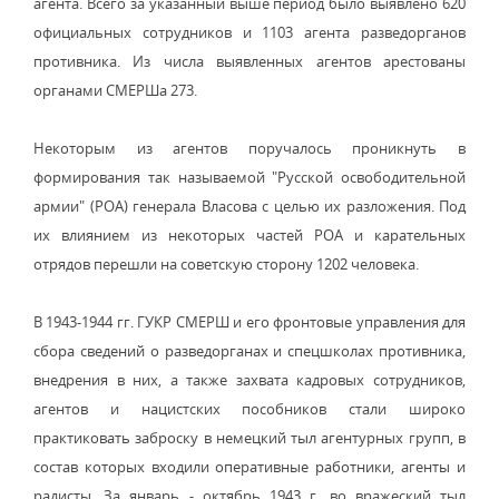
агента. Всего за указанный выше период было выявлено 620
официальных сотрудников и 1103 агента разведорганов
противника. Из числа выявленных агентов арестованы
органами СМЕРШа 273.
Некоторым из агентов поручалось проникнуть в
формирования так называемой "Русской освободительной
армии" (РОА) генерала Власова с целью их разложения. Под
их влиянием из некоторых частей РОА и карательных
отрядов перешли на советскую сторону 1202 человека.
В 1943-1944 гг. ГУКР СМЕРШ и его фронтовые управления для
сбора сведений о разведорганах и спецшколах противника,
внедрения в них, а также захвата кадровых сотрудников,
агентов и нацистских пособников стали широко
практиковать заброску в немецкий тыл агентурных групп, в
состав которых входили оперативные работники, агенты и
радисты. За январь - октябрь 1943 г. во вражеский тыл