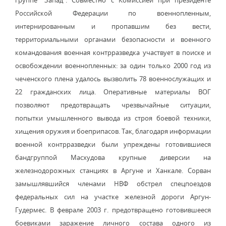
группе "Запад". Совместно с Комиссией при президенте
Российской Федерации по военнопленным,
интернированным и пропавшим без вести,
территориальными органами безопасности и военного
командования военная контрразведка участвует в поиске и
освобождении военнопленных: за один только 2000 год из
чеченского плена удалось вызволить 78 военнослужащих и
22 гражданских лица. Оперативные материалы ВОГ
позволяют предотвращать чрезвычайные ситуации,
попытки умышленного вывода из строя боевой техники,
хищения оружия и боеприпасов. Так, благодаря информации
военной контрразведки были упреждены готовившиеся
бандгруппой Масхудова крупные диверсии на
железнодорожных станциях в Аргуне и Ханкале. Сорван
замышлявшийся членами НВФ обстрел спецпоездов
федеральных сил на участке железной дороги Аргун-
Гудермес. В феврале 2003 г. предотвращено готовившееся
боевиками заражение личного состава одного из