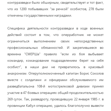
контрразведки было обширным, свидетельствует и тот факт,
что из 1200 побывавших "за речкой" особистов, 278 были
отмечены государственными наградами.
Специфика деятельности контрразведки в ходе военных
действий состоит в том, что оперработник не может
ограничиться выполнением своих непосредственных
профессиональных обязанностей. И закрепившееся во
времена "СМЕРШа" правило "если из боя выбывает
командир, командование подразделением берет на себя
особист", в наши дни не превратилось в красивый
анахронизм. Оперуполномоченный капитан Борис Соколов
вместе с солдатами и офицерами обслуживаемого им
разведбатальона 108-й мотострелковой дивизии принял
участие в 47 боевых операциях общей продолжительностью
269 суток. Так, разведроту, проводившую 22 января 1985 г. в
провинции Кабул операцию, удалось благополучно вывести