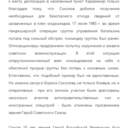
к месту дислокации в населенный пункт Каразимир только
благодаря тому, что Соколов добился получения
необходимых для безопасного отхода сведений от
захваченных в плен моджахедов. 17 июля 1985 г. во время
панджшерской операции группа управления батальона
попала под сильный обстрел, командир группы был ранен.
Оппозиционеры предприняли попытку окружения и захвата
советских военнослужащих. В этой ситуации
оперуполномоченный взял командование на себя и
обеспечил прорыв группы без потерь к основным силам.
Естественно, что подобный пример был не единственным.
Но именно заслуги Бориса Соколова, не только боевые, но и
оперативные - при его личном участии были арестованы
несколько агентов антиправительственных сил и
иностранных спецслужб - были отмечены присвоением
звания Герой Советского Союза.
Спустя 10 лет звания Герой Российской Федерации был