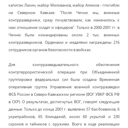
капитан Лахин, майор Милованов, майор Алимов - гпогибли
на Северном Кавказе: "После Чечни мы, военные
контрразведчики, сразу почувствовали, как изменилось к
нам отношение солдат и офицеров". Только в 2000-2001 гг. в
Чечню были командированы около 2 тыс. военных
контрразведчиков. Орденами и медалями награждены 216
сотрудников органов безопасности в войсках.
Для контрразведывательного обеспечения
контртеррористической операции при Объединенной
группировке федеральных сил была создана Временная
оперативная группа Управления военной контрразведки
ФСБ России в Северо-Кавказском регионе (ВОГ УВКР ФСБ РФ
в СКР). О результатах, достигнутых ВОГ, говорят следующие
данные. Только до конца 2001 г. выявлено 57 баз боевиков, 6
укрепрайонов, 65 блиндажей, около 60 укрытий и 230
схронов и тайников с оружием. Всего в ходе реализации