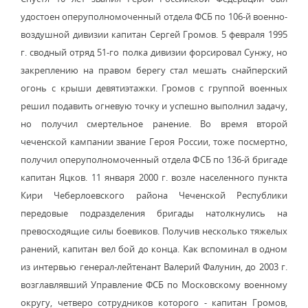
удостоен оперуполномоченный отдела ФСБ по 106-й военно-
воздушной дивизии капитан Сергей Громов. 5 февраля 1995
г. сводный отряд 51-го полка дивизии форсировал Сунжу, но
закреплению на правом берегу стал мешать снайперский
огонь с крыши девятиэтажки. Громов с группой военных
решил подавить огневую точку и успешно выполнил задачу,
но получил смертельное ранение. Во время второй
чеченской кампании звание Героя России, тоже посмертно,
получил оперуполномоченный отдела ФСБ по 136-й бригаде
капитан Яцков. 11 января 2000 г. возле населенного пункта
Кири Чеберлоевского района Чеченской Республики
передовые подразделения бригады натолкнулись на
превосходящие силы боевиков. Получив несколько тяжелых
ранений, капитан вел бой до конца. Как вспоминал в одном
из интервью генерал-лейтенант Валерий Фалунин, до 2003 г.
возглавлявший Управление ФСБ по Московскому военному
округу, четверо сотрудников которого - капитан Громов,