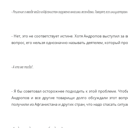
- Решение о вводе войск в Афганистан окружено многими легендами. Говорят, его инициатором
- Нет, это не соответствует истине. Хотя Андропов выступил за
вопрос, его нельзя однозначно называть деятелем, который прот
- А кто же тогда?..
- Я бы советовал осторожнее подходить к этой проблеме. Чтобы
Андропов и все другие товарищи долго обсуждали этот воп
получили из Афганистана и других стран, что надо спасать ситу