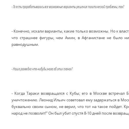
- То есть прорабатывались все возможные варианты решения политической проблемы, так?
- Конечно, искали варианты, какие только возможны. Но к власт
что страшнее фигуры, чем Амин, в Афганистане не было ни 
равнодушным.
- Наша разведка что-нибудь знала об этих планах?
- Когда Тараки возвращался с Кубы, его в Москве встречал 
уничтожению. Леонид Ильич советовал ему задержаться в Москв
буквально своим сыном, не верил, что тот на такое пойдет. Кр
народ не позволит!" Он был убит спустя 8-10 дней после возвраще