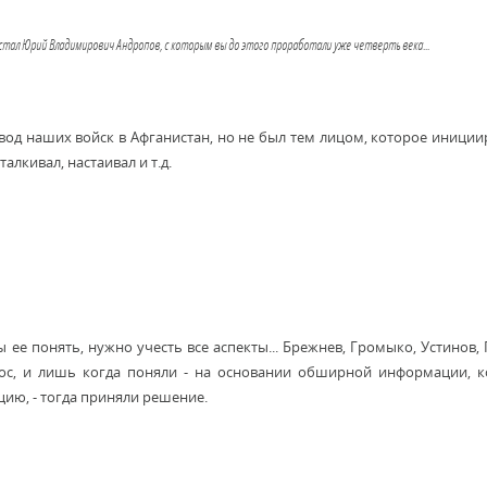
 стал Юрий Владимирович Андропов, с которым вы до этого проработали уже четверть века...
 ввод наших войск в Афганистан, но не был тем лицом, которое иниции
алкивал, настаивал и т.д.
 ее понять, нужно учесть все аспекты... Брежнев, Громыко, Устинов,
рос, и лишь когда поняли - на основании обширной информации, 
ацию, - тогда приняли решение.