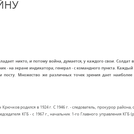
ЙНУ
адает никто, и потому война, думается, у каждого свои. Солдат 
к - на экране индикатора; генерал - с командного пункта. Кажды
ом посту. Множество же различных точек зрения дает наиболее
ючков родился в 1924 г. С 1946 г. - следователь, прокурор района, с 
едателя КГБ - с 1967 г., начальник 1-го Главного управления КГБ (ра