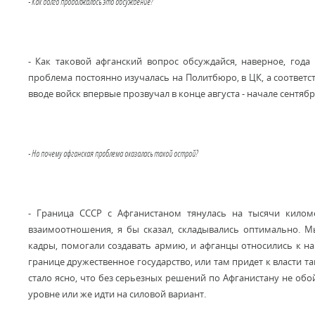
- Как долго продолжалось это обсуждение?
- Как таковой афганский вопрос обсуждайся, наверное, года
проблема постоянно изучалась на Политбюро, в ЦК, а соответ
вводе войск впервые прозвучал в конце августа - начале сентябр
- Но почему афганская проблема оказалась такой острой?
- Граница СССР с Афганистаном тянулась на тысячи килом
взаимоотношения, я бы сказал, складывались оптимально. 
кадры, помогали создавать армию, и афганцы относились к н
границе дружественное государство, или там придет к власти та
стало ясно, что без серьезных решений по Афганистану не об
уровне или же идти на силовой вариант.