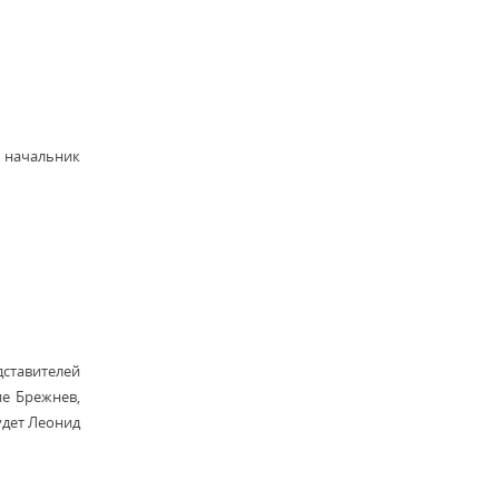
к начальник
дставителей
ие Брежнев,
удет Леонид