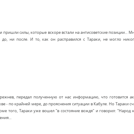
и пришли силы, которые вскоре встали на антисоветские позиции... Мн
до, ни после. И то, как он расправился с Тараки, не могло нико
Брежнев, передал полученную от нас информацию, что готовится а
е - по крайней мере, до прояснения ситуации в Кабуле. Но Тараки с
оме того, Тараки уже вошел "в состояние вождя" и говорил: "Народ н
ния...