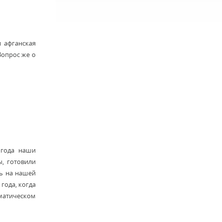
и афганская
Вопрос же о
 года наши
, готовили
ть на нашей
года, когда
оматическом