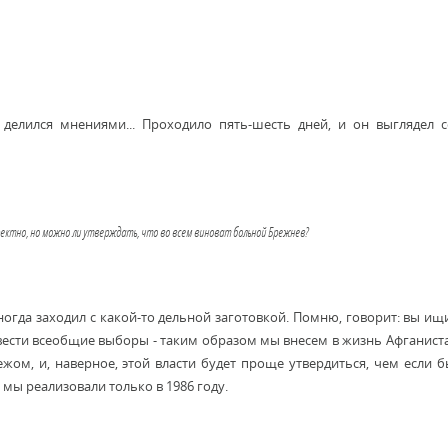
, делился мнениями... Проходило пять-шесть дней, и он выглядел
рректно, но можно ли утверждать, что во всем виноват больной Брежнев?
иногда заходил с какой-то дельной заготовкой. Помню, говорит: вы ищ
овести всеобщие выборы - таким образом мы внесем в жизнь Афганист
жом, и, наверное, этой власти будет проще утвердиться, чем если 
 мы реализовали только в 1986 году.