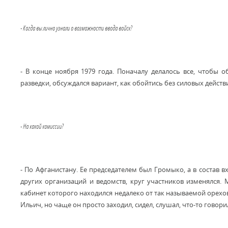
- Когда вы лично узнали о возможности ввода войск?
- В конце ноября 1979 года. Поначалу делалось все, чтобы о
разведки, обсуждался вариант, как обойтись без силовых действи
- На какой комиссии?
- По Афганистану. Ее председателем был Громыко, а в состав 
других организаций и ведомств, круг участников изменялся.
кабинет которого находился недалеко от так называемой орехо
Ильич, но чаще он просто заходил, сидел, слушал, что-то говори