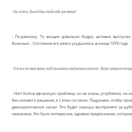
- Как, кстати, Леонид Ильич тогда себя чувствовал?
- По-разному. То входил довольно бодро, активно выступал
больным... Состояние его резко ухудшилось в конце 1979 года.
- То есть в то самое время, когда принимались кардинальные решения... Вопрос прозвучит неко
- Нет! Хотя в афганскую проблему он не очень углублялся, но 
без силового решения, я с этим согласен. Подумаем, чтобы пр
демократических начал. Это будет хорошо воспринято за рубе
назначена. Это было интересное, здравое предложение, которое