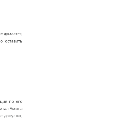
е думается,
го оставить
кция по его
читал Амина
е допустит,