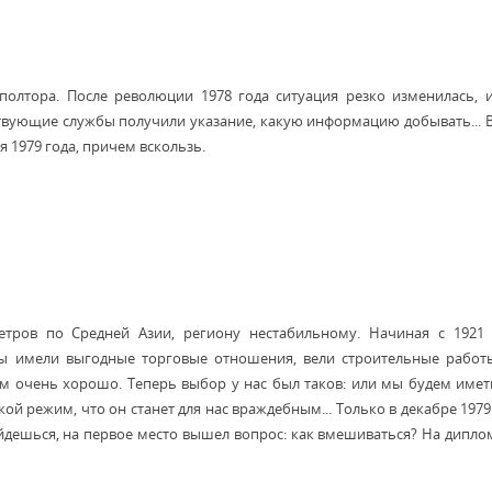
 полтора. После революции 1978 года ситуация резко изменилась, 
ствующие службы получили указание, какую информацию добывать... 
я 1979 года, причем вскользь.
етров по Средней Азии, региону нестабильному. Начиная с 1921
Мы имели выгодные торговые отношения, вели строительные работы
ам очень хорошо. Теперь выбор у нас был таков: или мы будем име
кой режим, что он станет для нас враждебным... Только в декабре 1979 
ойдешься, на первое место вышел вопрос: как вмешиваться? На дипл