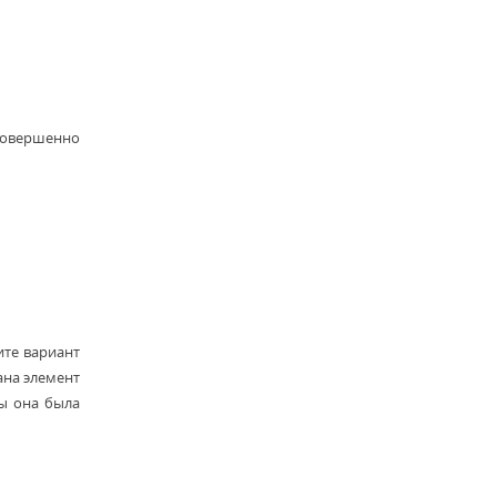
 совершенно
ите вариант
ана элемент
бы она была