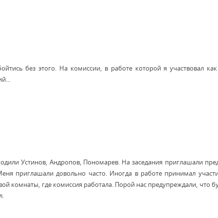
бойтись без этого. На комиссии, в работе которой я участвовал ка
й...
входили Устинов, Андропов, Пономарев. На заседания приглашали пре
 Меня приглашали довольно часто. Иногда в работе принимал участ
вой комнаты, где комиссия работала. Порой нас предупреждали, что б
л.