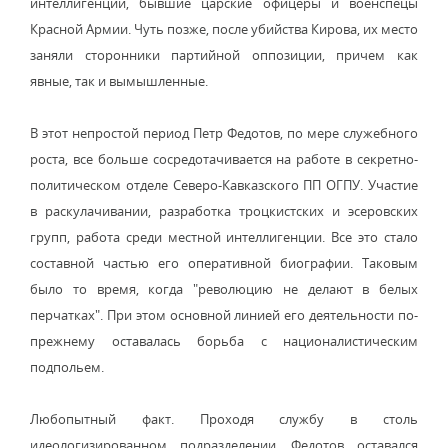
интеллигенции, бывшие царские офицеры и военспецы
Красной Армии. Чуть позже, после убийства Кирова, их место
заняли сторонники партийной оппозиции, причем как
явные, так и вымышленные.
В этот непростой период Петр Федотов, по мере служебного
роста, все больше сосредотачивается на работе в секретно-
политическом отделе Северо-Кавказского ПП ОГПУ. Участие
в раскулачивании, разработка троцкистских и эсеровских
групп, работа среди местной интеллигенции. Все это стало
составной частью его оперативной биографии. Таковым
было то время, когда "революцию не делают в белых
перчатках". При этом основной линией его деятельности по-
прежнему оставалась борьба с националистическим
подпольем.
Любопытный факт. Проходя службу в столь
идеологизированном подразделении, Федотов оставался