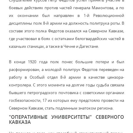
Слушателем курсов Петр Федотов успел принять участие в
боевых действиях против частей генерала Мамонтова, а по
их окончании был направлен в 1-й Революционной
дисциплины полк 8-й армии на должность политрука роты. В
составе этого полка Федотов оказался на Северном Кавказе,
где участвовал в боях с остатками белогвардейских частей в
казачьих станицах, а также в Чечне и Дагестане.
В конце 1920 года полк понес большие потери и был
расформирован, а молодой политрук Федотов переведен на
работу в Особый отдел 8-й армии в качестве цензора-
контролера. С этого момента на долгие годы судьба связала
бывшего петроградского почтовика с советскими органами
госбезопасности, 17 из которых ему предстояло провести на
Северном Кавказе, стать подлинным знатоком региона.
"ОПЕРАТИВНЫЕ УНИВЕРСИТЕТЫ" СЕВЕРНОГО
КАВКАЗА