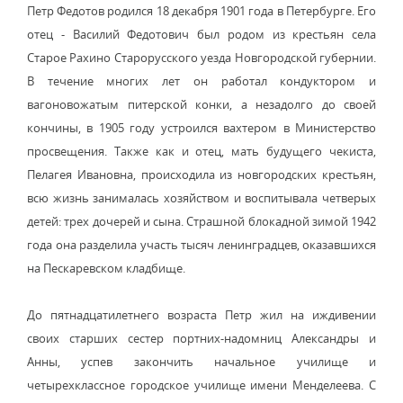
Петр Федотов родился 18 декабря 1901 года в Петербурге. Его
отец - Василий Федотович был родом из крестьян села
Старое Рахино Старорусского уезда Новгородской губернии.
В течение многих лет он работал кондуктором и
вагоновожатым питерской конки, а незадолго до своей
кончины, в 1905 году устроился вахтером в Министерство
просвещения. Также как и отец, мать будущего чекиста,
Пелагея Ивановна, происходила из новгородских крестьян,
всю жизнь занималась хозяйством и воспитывала четверых
детей: трех дочерей и сына. Страшной блокадной зимой 1942
года она разделила участь тысяч ленинградцев, оказавшихся
на Пескаревском кладбище.
До пятнадцатилетнего возраста Петр жил на иждивении
своих старших сестер портних-надомниц Александры и
Анны, успев закончить начальное училище и
четырехклассное городское училище имени Менделеева. С