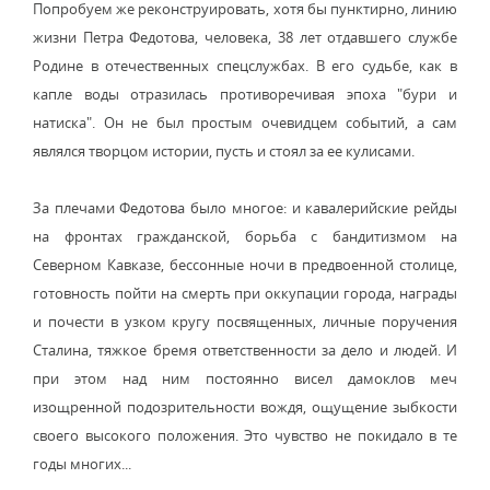
Попробуем же реконструировать, хотя бы пунктирно, линию
жизни Петра Федотова, человека, 38 лет отдавшего службе
Родине в отечественных спецслужбах. В его судьбе, как в
капле воды отразилась противоречивая эпоха "бури и
натиска". Он не был простым очевидцем событий, а сам
являлся творцом истории, пусть и стоял за ее кулисами.
За плечами Федотова было многое: и кавалерийские рейды
на фронтах гражданской, борьба с бандитизмом на
Северном Кавказе, бессонные ночи в предвоенной столице,
готовность пойти на смерть при оккупации города, награды
и почести в узком кругу посвященных, личные поручения
Сталина, тяжкое бремя ответственности за дело и людей. И
при этом над ним постоянно висел дамоклов меч
изощренной подозрительности вождя, ощущение зыбкости
своего высокого положения. Это чувство не покидало в те
годы многих...