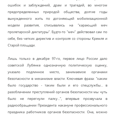
ошибок и заблуждений, драм и трагедий, во многом
предопределенных природой общества, долгие годы
вынужденного жить по догоняющей мобилизационной
модели развития, списывались на "карающий меч
пролетарской диктатуры". Будто-то "меч" действовал сам по
себе, без четких директив и контроля со стороны Кремля и
Старой площади.
Лишь только в декабре 97-го, первое лицо России дало
советской Лубянке однозначную политическую оценку,
указало подлинное место, занимаемое органами
безопасности в механизме власти. Ключевая фраза: "каким
было государство - таким были и его спецслужбы... в
разоблачении преступлений органов безопасности мы чуть
было не перегнули палку...", впервые прозвучала в
радиообращении Президента накануне профессионального
праздника работников органов безопасности. Она, можно