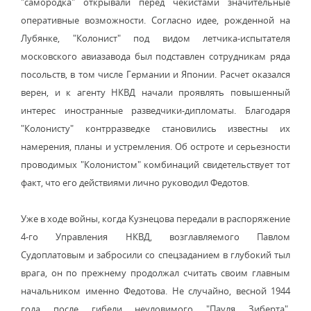
"самородка" открывали перед чекистами значительные
оперативные возможности. Согласно идее, рожденной на
Лубянке, "Колонист" под видом летчика-испытателя
московского авиазавода был подставлен сотрудникам ряда
посольств, в том числе Германии и Японии. Расчет оказался
верен, и к агенту НКВД начали проявлять повышенный
интерес иностранные разведчики-дипломаты. Благодаря
"Колонисту" контрразведке становились известны их
намерения, планы и устремления. Об остроте и серьезности
проводимых "Колонистом" комбинаций свидетельствует тот
факт, что его действиями лично руководил Федотов.
Уже в ходе войны, когда Кузнецова передали в распоряжение
4-го Управления НКВД, возглавляемого Павлом
Судоплатовым и забросили со спецзаданием в глубокий тыл
врага, он по прежнему продолжал считать своим главным
начальником именно Федотова. Не случайно, весной 1944
года после гибели неуловимого "Пауля Зиберта",