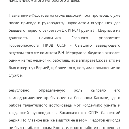
начальником этого непростого отдела.
Назначение Федотова на столь высокий пост произошло уже
после прихода к руководству наркоматом внутренних дел
бывшего первого секретаря ЦК КП/б/ Грузии Л.П.Берии, а на
должность начальника Главного управления
госбезопасности НКВД СССР - бывшего заведующего
отделом того же комитета В.Н. Меркулова. Федотов оказался
одним из тех немногих, работавших в аппарате Ежова, кто не
был отвергнут Берией, и, более того, получил повышение по
службе.
Безусловно, определенную роль сыграло его
семнадцатилетнее пребывание на Северном Кавказе, где о
работе талантливого востоковеда мог когда-либо узнать и
тогдашний руководитель Закавказского ОГПУ Лаврентий
Берия. Но главное все же видится не в этом. Федотов никогда
не был приближенным Ежова или кого-либо из его верных