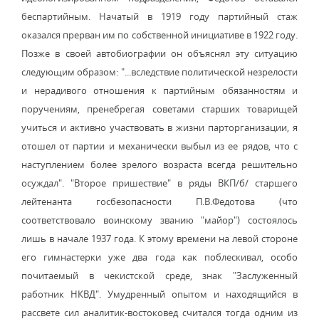
беспартийным. Начатый в 1919 году партийный стаж
оказался прерван им по собственной инициативе в 1922 году.
Позже в своей автобиографии он объяснял эту ситуацию
следующим образом: "...вследствие политической незрелости
и нерадивого отношения к партийным обязанностям и
поручениям, пренебрегая советами старших товарищей
учиться и активно участвовать в жизни парторганизации, я
отошел от партии и механически выбыл из ее рядов, что с
наступлением более зрелого возраста всегда решительно
осуждал". "Второе пришествие" в ряды ВКП/б/ старшего
лейтенанта госбезопасности П.В.Федотова (что
соответствовало воинскому званию "майор") состоялось
лишь в начале 1937 года. К этому времени на левой стороне
его гимнастерки уже два года как поблескивал, особо
почитаемый в чекистской среде, знак "Заслуженный
работник НКВД". Умудренный опытом и находящийся в
рассвете сил аналитик-востоковед считался тогда одним из