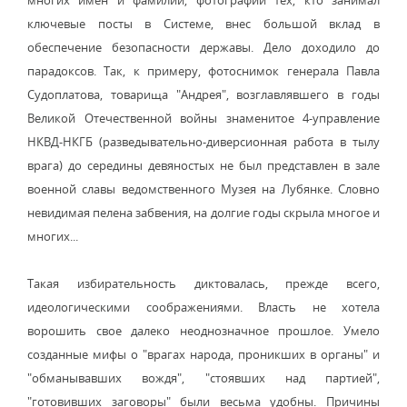
многих имен и фамилий, фотографий тех, кто занимал
ключевые посты в Системе, внес большой вклад в
обеспечение безопасности державы. Дело доходило до
парадоксов. Так, к примеру, фотоснимок генерала Павла
Судоплатова, товарища "Андрея", возглавлявшего в годы
Великой Отечественной войны знаменитое 4-управление
НКВД-НКГБ (разведывательно-диверсионная работа в тылу
врага) до середины девяностых не был представлен в зале
военной славы ведомственного Музея на Лубянке. Словно
невидимая пелена забвения, на долгие годы скрыла многое и
многих...
Такая избирательность диктовалась, прежде всего,
идеологическими соображениями. Власть не хотела
ворошить свое далеко неоднозначное прошлое. Умело
созданные мифы о "врагах народа, проникших в органы" и
"обманывавших вождя", "стоявших над партией",
"готовивших заговоры" были весьма удобны. Причины