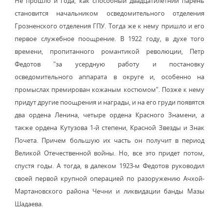
Не прошло и года, как способный двадцатилетний парень
становится начальником осведомительного отделения
Грозненского отделения ГПУ. Тогда же к нему пришло и его
первое служебное поощрение. В 1922 году, в духе того
времени, пропитанного романтикой революции, Петр
Федотов "за усердную работу и постановку
осведомительного аппарата в округе и, особенно на
промыслах премирован кожаным костюмом". Позже к нему
придут другие поощрения и награды, и на его груди появятся
два ордена Ленина, четыре ордена Красного Знамени, а
также ордена Кутузова 1-й степени, Красной Звезды и Знак
Почета. Причем большую их часть он получит в период
Великой Отечественной войны. Но, все это придет потом,
спустя годы. А тогда, в далеком 1923-м Федотов руководил
своей первой крупной операцией по разоружению Ачхой-
Мартановского района Чечни и ликвидации банды Мазы
Шадаева.