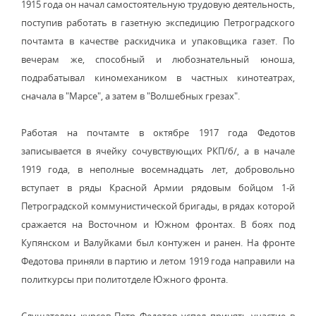
1915 года он начал самостоятельную трудовую деятельность,
поступив работать в газетную экспедицию Петроградского
почтамта в качестве раскидчика и упаковщика газет. По
вечерам же, способный и любознательный юноша,
подрабатывал киномехаником в частных кинотеатрах,
сначала в "Марсе", а затем в "Волшебных грезах".
Работая на почтамте в октябре 1917 года Федотов
записывается в ячейку сочувствующих РКП/б/, а в начале
1919 года, в неполные восемнадцать лет, добровольно
вступает в ряды Красной Армии рядовым бойцом 1-й
Петроградской коммунистической бригады, в рядах которой
сражается на Восточном и Южном фронтах. В боях под
Купянском и Валуйками был контужен и ранен. На фронте
Федотова приняли в партию и летом 1919 года направили на
политкурсы при политотделе Южного фронта.