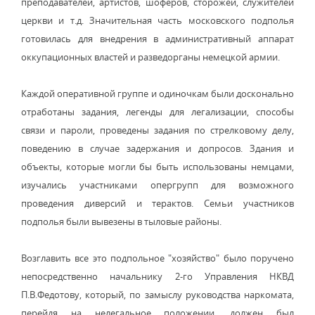
преподавателей, артистов, шоферов, сторожей, служителей
церкви и т.д. Значительная часть московского подполья
готовилась для внедрения в административный аппарат
оккупационных властей и разведорганы немецкой армии.
Каждой оперативной группе и одиночкам были досконально
отработаны задания, легенды для легализации, способы
связи и пароли, проведены задания по стрелковому делу,
поведению в случае задержания и допросов. Здания и
объекты, которые могли бы быть использованы немцами,
изучались участниками опергрупп для возможного
проведения диверсий и терактов. Семьи участников
подполья были вывезены в тыловые районы.
Возглавить все это подпольное "хозяйство" было поручено
непосредственно начальнику 2-го Управления НКВД
П.В.Федотову, который, по замыслу руководства наркомата,
перейдя на нелегальное положении, должен был