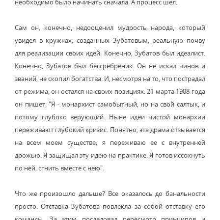
необходимо было начинать сначала. А процесс шел.
Сам он, конечно, недооценил мудрость народа, который
увидел в кружках, созданных Зубатовым, реальную почву
для реализации своих идей. Конечно, Зубатов был идеалист.
Конечно, Зубатов был бессребреник. Он не искал чинов и
званий, не скопил богатства. И, несмотря на то, что пострадал
от режима, он остался на своих позициях. 21 марта 1908 года
он пишет: "Я - монархист самобытный, но на свой салтык, и
потому глубоко верующий. Ныне идеи чистой монархии
переживают глубокий кризис. Понятно, эта драма отзывается
на всем моем существе; я переживаю ее с внутренней
дрожью. Я защищал эту идею на практике. Я готов иссохнуть
по ней, сгнить вместе с нею".
Что же произошло дальше? Все оказалось до банальности
просто. Отставка Зубатова повлекла за собой отставку его
команды. За этим последовал пересмотр принципов и