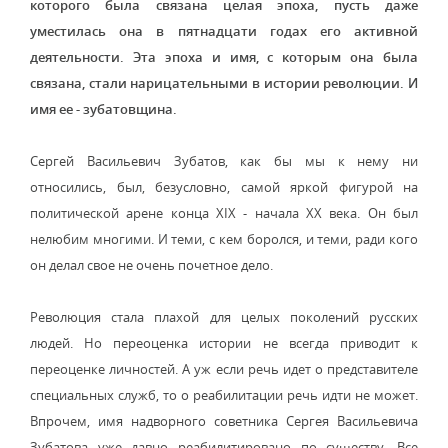
которого была связана целая эпоха, пусть даже
уместилась она в пятнадцати годах его активной
деятельности. Эта эпоха и имя, с которым она была
связана, стали нарицательными в истории революции. И
имя ее - зубатовщина.
Сергей Васильевич Зубатов, как бы мы к нему ни
относились, был, безусловно, самой яркой фигурой на
политической арене конца XIX - начала XX века. Он был
нелюбим многими. И теми, с кем боролся, и теми, ради кого
он делал свое не очень почетное дело.
Революция стала плахой для целых поколений русских
людей. Но переоценка истории не всегда приводит к
переоценке личностей. А уж если речь идет о представителе
специальных служб, то о реабилитации речь идти не может.
Впрочем, имя надворного советника Сергея Васильевича
Зубатова уже давно реабилитировано по существу. Все