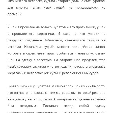
жизни этого человека, судьба которого должна стать уроком
для многих талантливых людей, не пришедшихся ко
времени.
Ушли в прошлое не только Зубатов и его противники, ушли
в прошлое его соратники. И даже те, кто методично
разрушал созданное Зубатовым, становились такими же
изгоями. Незавидна судьба многих полицейских чинов,
которые в стремлении приспособиться к новым условиям
шли на сделку с совестью, на откровенное предательство
идей, которым служили многие годы, и потому становились
жертвами и человеческой хулы, и революционных судов.
Были ошибки и у Зубатова. И самой большой из них было то,
что он часто пользовался тем материалом, который реально
находился у него под рукой. А материал в отдельных случаях
был негодным. Поставив перед собой задачу
стимулирования деятельности полиции в раскрытии особо