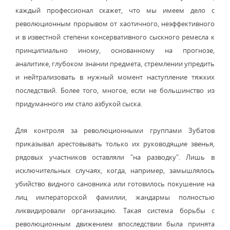
каждый профессионал скажет, что мы имеем дело с
революционным прорывом от хаотичного, неэффективного
и в известной степени консервативного сыскного ремесла к
принципиально иному, основанному на прогнозе,
аналитике, глубоком знании предмета, стремлении упредить
и нейтрализовать в нужный момент наступление тяжких
последствий. Более того, многое, если не большинство из
придуманного им стало азбукой сыска.
Для контроля за революционными группами Зубатов
приказывал арестовывать только их руководящие звенья,
рядовых участников оставляли "на разводку". Лишь в
исключительных случаях, когда, например, замышлялось
убийство видного сановника или готовилось покушение на
лиц императорской фамилии, жандармы полностью
ликвидировали организацию. Такая система борьбы с
революционным движением впоследствии была принята