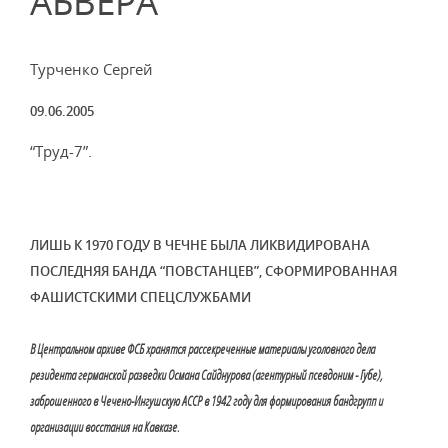
АБВЕРА
Турченко Сергей
09.06.2005
“Труд-7”.
ЛИШЬ К 1970 ГОДУ В ЧЕЧНЕ БЫЛА ЛИКВИДИРОВАНА
ПОСЛЕДНЯЯ БАНДА “ПОВСТАНЦЕВ”, СФОРМИРОВАННАЯ
ФАШИСТСКИМИ СПЕЦСЛУЖБАМИ
В Центральном архиве ФСБ хранятся рассекреченные материалы уголовного дела
резидента германской разведки Османа Сайднурова (агентурный псевдоним - Губе),
заброшенного в Чечено-Ингушскую АССР в 1942 году для формирования бандгрупп и
организации восстания на Кавказе.