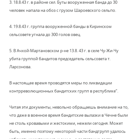
3. 18.8.43 г. в районе сел. Буты вооруженная банда до 30
человек напала на обоз с грузом Шароевского сельпо.
4. 19.8.43 г. группа вооруженной банды в Киринском
сельсовете угнала до 300 голов овец.
5. В Ачхой-Мартановском р-не 13.8. 43 г. в селе Чу-Жи-Чу
убита группой бандитов председатель сельсовета т.
Ларсонова.
В настоящее время проводятся меры по ликвидации
контрреволюционных бандитских групп в республике”.
Читая эти документы, невольно обращаешь внимание на то,
что даже в военное время бандитские вылазки в Чечне были
не столь кровавыми и жестокими, нежели сегодня. Может
быть, именно поэтому некоторой части бандгрупп удалось