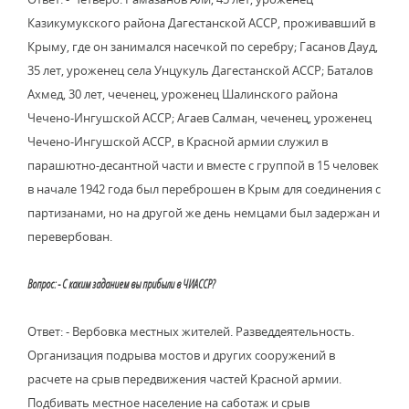
Казикумукского района Дагестанской АССР, проживавший в
Крыму, где он занимался насечкой по серебру; Гасанов Дауд,
35 лет, уроженец села Унцукуль Дагестанской АССР; Баталов
Ахмед, 30 лет, чеченец, уроженец Шалинского района
Чечено-Ингушской АССР; Агаев Салман, чеченец, уроженец
Чечено-Ингушской АССР, в Красной армии служил в
парашютно-десантной части и вместе с группой в 15 человек
в начале 1942 года был переброшен в Крым для соединения с
партизанами, но на другой же день немцами был задержан и
перевербован.
Вопрос: - С каким заданием вы прибыли в ЧИАССР?
Ответ: - Вербовка местных жителей. Разведдеятельность.
Организация подрыва мостов и других сооружений в
расчете на срыв передвижения частей Красной армии.
Подбивать местное население на саботаж и срыв