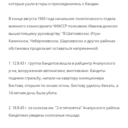
которые ушли в горы и присоединились к бандам.
В конце августа 1943 года начальник политического отдела
военного комиссариата ЧИАССР полковник Иванов доносил
вышестоящему руководству: “В Шатоевском, Итум-
Калинском, Чеберлоевском, Шароевском и других районах
обстановка продолжает оставаться напряженной.
1. 12.8.43 г. группа бандитов вошла в райцентр Ачалукского
р-на, вооруженная автоматами, винтовками. Бандиты
подняли стрельбу, напали на квартиру милиционера
Бистова, открыли по окнам огонь. Бистову удалось бежать, а
14-летняя дочь была убита.
2. 18.8.43 г. из колхоза им. “2-я пятилетка” Ачалукского района
бандитами уведены колхозные лошади.