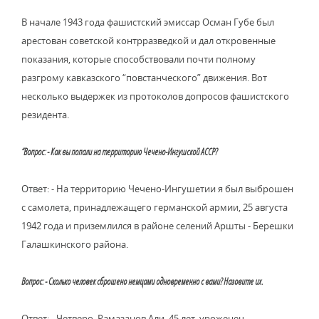
В начале 1943 года фашистский эмиссар Осман Губе был
арестован советской контрразведкой и дал откровенные
показания, которые способствовали почти полному
разгрому кавказского “повстанческого” движения. Вот
несколько выдержек из протоколов допросов фашистского
резидента.
“Вопрос: - Как вы попали на территорию Чечено-Ингушской АССР?
Ответ: - На территорию Чечено-Ингушетии я был выброшен
с самолета, принадлежащего германской армии, 25 августа
1942 года и приземлился в районе селений Аршты - Берешки
Галашкинского района.
Вопрос: - Сколько человек сброшено немцами одновременно с вами? Назовите их.
Ответ: - Четверо. Рамазанов Али, 45 лет, уроженец