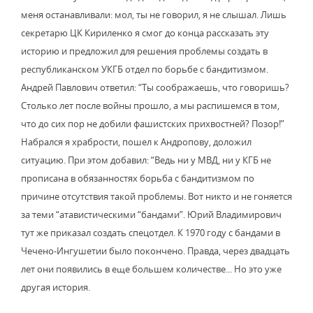
меня останавливали: мол, ты не говорил, я не слышал. Лишь
секретарю ЦК Кириленко я смог до конца рассказать эту
историю и предложил для решения проблемы создать в
республиканском УКГБ отдел по борьбе с бандитизмом.
Андрей Павлович ответил: “Ты соображаешь, что говоришь?
Столько лет после войны прошло, а мы распишемся в том,
что до сих пор не добили фашистских прихвостней? Позор!”
Набрался я храбрости, пошел к Андропову, доложил
ситуацию. При этом добавил: “Ведь ни у МВД, ни у КГБ не
прописана в обязанностях борьба с бандитизмом по
причине отсутствия такой проблемы. Вот никто и не гоняется
за теми “атавистическими “бандами”. Юрий Владимирович
тут же приказал создать спецотдел. К 1970 году с бандами в
Чечено-Ингушетии было покончено. Правда, через двадцать
лет они появились в еще большем количестве... Но это уже
другая история.