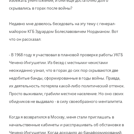
избежать уничтожения, и они еще достаточно долго
скрывались в горах после войны?
Недавно мне довелось беседовать на эту тему с генерал-
майором КГБ Эдуардом Болеславовичем Нордманом. Вот
что он рассказал:
- В 1968 году я участвовал в плановой проверке работы УКГБ
Чечено-Ингушетии. Из бесед с местными чекистами
неожиданно узнал, что в горах до сих пор скрываются две
недобитые банды, сформированные в годы войны. Правда,
их деятельность потеряла какой-либо политический оттенок.
Просто выживали, грабили местное население. Но оно своих
обидчиков не выдавало - в силу своеобразного менталитета.
Когда я возвратился в Москву, меня стали приглашать в
начальственные кабинеты и расспрашивать об обстановке в
Чечено-Ингушетии. Когда доходило до бандформирований,