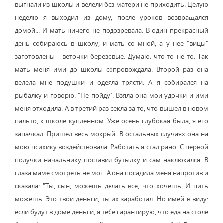
выгнали из школы и велели без матери не приходить. Целую
неделю я выходил из дому, после уроков возвращался
домой... И мать ничего не подозревала. В один прекрасный
день собираюсь в школу, и мать со мной, а у нее "вицы"
заготовлены - веточки березовые. Думаю: что-то не то. Так
мать меня ими до школы сопровождала. Второй раз она
велела мне подушки и одеяла трясти. А я собирался на
рыбалку и говорю: "Не пойду". Взяла она мои удочки и ими
меня отходила. А в третий раз секла за то, что вышел в новом
пальто, к школе купленном. Уже осень глубокая была, я его
запачкал. Пришел весь мокрый. В остальных случаях она на
мою психику воздействовала. Работать я стал рано. С первой
получки начальнику поставил бутылку и сам наклюкался. В
глаза маме смотреть не мог. А она посадила меня напротив и
сказала: "Ты, сын, можешь делать все, что хочешь. И пить
можешь. Это твои деньги, ты их заработал. Но имей в виду:
если будут в доме деньги, я тебе гарантирую, что еда на столе