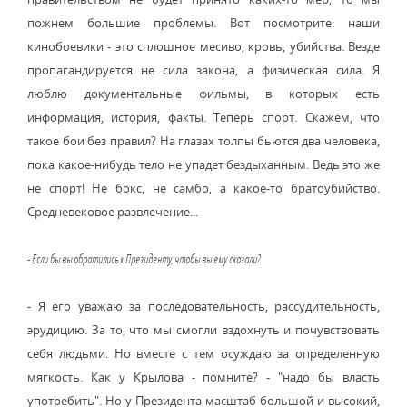
пожнем большие проблемы. Вот посмотрите: наши
кинобоевики - это сплошное месиво, кровь, убийства. Везде
пропагандируется не сила закона, а физическая сила. Я
люблю документальные фильмы, в которых есть
информация, история, факты. Теперь спорт. Скажем, что
такое бои без правил? На глазах толпы бьются два человека,
пока какое-нибудь тело не упадет бездыханным. Ведь это же
не спорт! Не бокс, не самбо, а какое-то братоубийство.
Средневековое развлечение...
- Если бы вы обратились к Президенту, чтобы вы ему сказали?
- Я его уважаю за последовательность, рассудительность,
эрудицию. За то, что мы смогли вздохнуть и почувствовать
себя людьми. Но вместе с тем осуждаю за определенную
мягкость. Как у Крылова - помните? - "надо бы власть
употребить". Но у Президента масштаб большой и высокий,