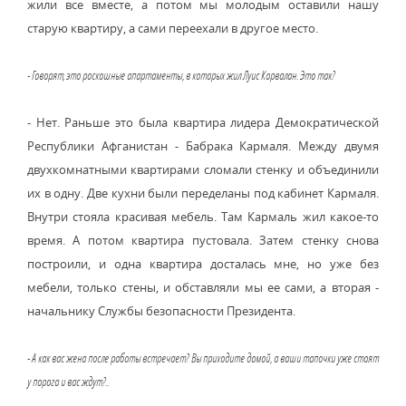
жили все вместе, а потом мы молодым оставили нашу
старую квартиру, а сами переехали в другое место.
- Говорят, это роскошные апартаменты, в которых жил Луис Корвалан. Это так?
- Нет. Раньше это была квартира лидера Демократической
Республики Афганистан - Бабрака Кармаля. Между двумя
двухкомнатными квартирами сломали стенку и объединили
их в одну. Две кухни были переделаны под кабинет Кармаля.
Внутри стояла красивая мебель. Там Кармаль жил какое-то
время. А потом квартира пустовала. Затем стенку снова
построили, и одна квартира досталась мне, но уже без
мебели, только стены, и обставляли мы ее сами, а вторая -
начальнику Службы безопасности Президента.
- А как вас жена после работы встречает? Вы приходите домой, а ваши тапочки уже стоят
у порога и вас ждут?..