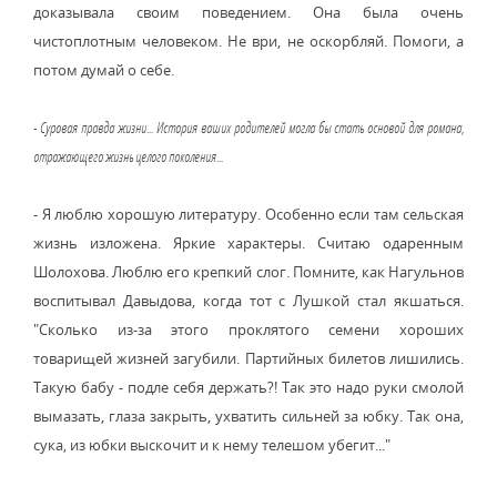
доказывала своим поведением. Она была очень
чистоплотным человеком. Не ври, не оскорбляй. Помоги, а
потом думай о себе.
- Суровая правда жизни... История ваших родителей могла бы стать основой для романа,
отражающего жизнь целого поколения...
- Я люблю хорошую литературу. Особенно если там сельская
жизнь изложена. Яркие характеры. Считаю одаренным
Шолохова. Люблю его крепкий слог. Помните, как Нагульнов
воспитывал Давыдова, когда тот с Лушкой стал якшаться.
"Сколько из-за этого проклятого семени хороших
товарищей жизней загубили. Партийных билетов лишились.
Такую бабу - подле себя держать?! Так это надо руки смолой
вымазать, глаза закрыть, ухватить сильней за юбку. Так она,
сука, из юбки выскочит и к нему телешом убегит..."