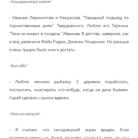
- Очень выразительно читаете!
- Уважаю Лермонтова и Некрасова. "Парадный подъезд по
торжественным дням". Твардовского. Люблю его Теркина.
"Тени исчезают в полдень" Иванова. В детстве, наверное, как
и все, увлекался Майн Ридом, Джеком Лондоном. Но раньше
очень трудно было книги достать.
- Ваше хобби?
- Люблю летнюю рыбалку. С деревом поработать,
построгать, смастерить что-нибудь, когда на даче бываем.
Сарай сделали с сыном вдвоем.
- Какое кино смотрите?
- Я считаю, что сегодняшний экран вреден. Если
правительством не будет принято каких-то мер, то мы