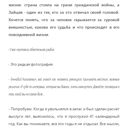
жизни: страна стояла на грани гражданской войны, а
Зайцев - один из тех, кто за это отвечал своей головой.
Хочется понять, что за человек скрывается за суровой
внешностью, какова его судьба и что происходит в его
повседневной жизни.
- У вас чертовски обаятельная улыбка.
- Это редкая фотография.
- Геннадий Николаевич, вас знают как человека, умеющего принимать жесткие, волевые
решения. И судя по интервью, которые вы давали, очень замкнутого. Давайте поговорим о
том, какой вы на самом деле...
- Попробуем. Когда я увольнялся в запас и был сделан расчет
выслуги лет, выяснилось, что я прослужил 41 календарный
год. Как вы понимаете, все эти годы я не отдыхал. Все мысли,