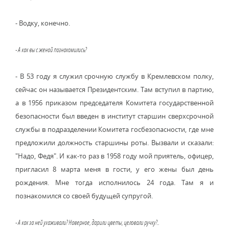
- Водку, конечно.
- А как вы с женой познакомились?
- В 53 году я служил срочную службу в Кремлевском полку,
сейчас он называется Президентским. Там вступил в партию,
а в 1956 приказом председателя Комитета государственной
безопасности был введен в институт старшин сверхсрочной
службы в подразделении Комитета госбезопасности, где мне
предложили должность старшины роты. Вызвали и сказали:
"Надо, Федя". И как-то раз в 1958 году мой приятель, офицер,
пригласил 8 марта меня в гости, у его жены был день
рождения. Мне тогда исполнилось 24 года. Там я и
познакомился со своей будущей супругой.
- А как за ней ухаживали? Наверное, дарили цветы, целовали ручку?..