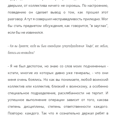
дверьми, от коллектива ничего не скроешь. По настроению,
поведению он сделает вывод о том, как прошел этот
разговор. А тут я совершил несправедливость прилюдно. Мог
бы стать предметом обсуждения, как говорится, "в зауглах",
если бы не извинился.
- Как вы думаете, когда вы были командиром суперподразделения "Альфа", вас любили,
боялись или ненавидели?
- Я не был деспотом, но знаю со слов моих подчиненных -
кстати, многие из которых давно уже генералы, - что они
меня очень боялись. Но как вы понимаете, любой воинский
коллектив или коллектив, близкий к воинскому, а особенно
специальное подразделение, расхлябанности не терпит. И
успешное выполнение операции зависит от того, какова
степень дисциплины, степень ответственности каждого.
Повторю: каждого. Так что я сознательно держал ребят в