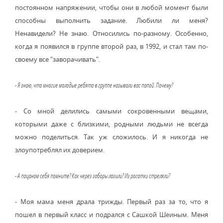
постоянном напряжении, чтобы они в любой момент были
способны выполнить задание. Любили ли меня?
Ненавидели? Не знаю. Относились по-разному. Особенно,
когда я появился в группе второй раз, в 1992, и стал там по-
своему все "заворачивать".
- Я знаю, что многие молодые ребята в группе называли вас папой. Почему?
- Со мной делились самыми сокровенными вещами,
которыми даже с близкими, родными людьми не всегда
можно поделиться. Так уж сложилось. И я никогда не
злоупотреблял их доверием.
- А пацаном себя помните? Как через заборы лазили? Из рогатки стреляли?
- Моя мама меня драла трижды. Первый раз за то, что я
пошел в первый класс и подрался с Сашкой Шеиным. Меня