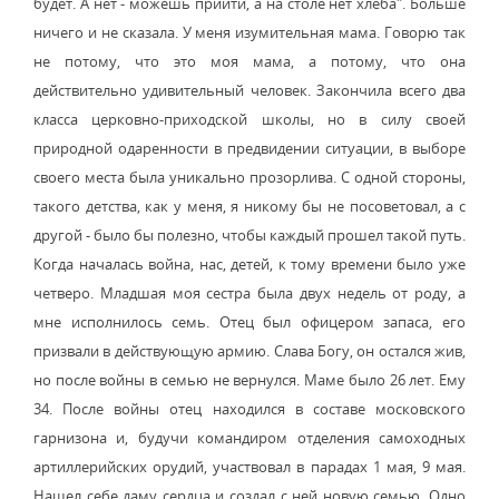
будет. А нет - можешь прийти, а на столе нет хлеба". Больше
ничего и не сказала. У меня изумительная мама. Говорю так
не потому, что это моя мама, а потому, что она
действительно удивительный человек. Закончила всего два
класса церковно-приходской школы, но в силу своей
природной одаренности в предвидении ситуации, в выборе
своего места была уникально прозорлива. С одной стороны,
такого детства, как у меня, я никому бы не посоветовал, а с
другой - было бы полезно, чтобы каждый прошел такой путь.
Когда началась война, нас, детей, к тому времени было уже
четверо. Младшая моя сестра была двух недель от роду, а
мне исполнилось семь. Отец был офицером запаса, его
призвали в действующую армию. Слава Богу, он остался жив,
но после войны в семью не вернулся. Маме было 26 лет. Ему
34. После войны отец находился в составе московского
гарнизона и, будучи командиром отделения самоходных
артиллерийских орудий, участвовал в парадах 1 мая, 9 мая.
Нашел себе даму сердца и создал с ней новую семью. Одно