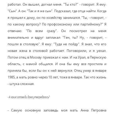
работал. Он вышел, догнал меня. "Ты кто?" - говорит. Я ему:
"Сын". А он: "Так и я же сын". Подсказал, где отца найти. Когда
я пришел к дому, он по хозяйству занимался. "Ты, - говорит, -
по какому вопросу? По профсоюзному или партийному?" Я
отвечаю: "По всем сразу". Он посмотрел на меня
внимательно и вдруг заплакал: "Ген, ты? Ну, - говорит, -
пошли в столовую". Я ему: "Туда не пойду". Я знал, что его
новая жена в столовой работает. Поговорили, и я уехал.
Потом отец в Москву приезжал к нам. И на Урал, в Пермскую
область, с мамой общался. И она бы ему все простила и
приняла бы, если бы он к ней вернулся. Отец умер в январе
1985, а мать ровно через 10 лет, тоже в январе. Так что жизнь
- штука сложная.
- А какие заповеди дома утверждались?
- Самую основную заповедь моя мать Анна Петровна