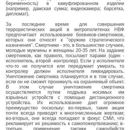
беременность) в камуфлированном изделии
(например, дамская сумка; видеокамера; барсетка,
дипломат).
За последнее время для совершения
террористических акций в метрополитенах НВФ
предпочитают использование боевиков-смертников,
которых они относят к "оружию стратегического
назначения". Смертники - это, в большинстве случаев,
молодые мужчины и женщины 20-35 лет. На задание
смертников, как правило, посылают парами (один -
исполнитель, второй -контролер). Если у исполнителя
что-то не получится или передумает умирать, то
контролер должен исполнителя ликвидировать.
Уничтожение смертника планируется и в том случае,
если он не сможет проникнуть на охраняемый объект.
В этом случае уничтожение смертника
осуществляется путем подрыва носимых им
взрывных устройств с помощью дистанционного
устройства. Их использование дает огромное
преимущество поскольку: во-первых, такие акции
почти всегда приводят к многочисленным жертвам;
во-вторых, они всегда попадают в фокус СМИ, что
рекламирует их решимость к самопожертвованию; в-
третьих, применение тактики самоубийств