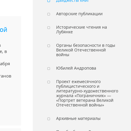
Дайджесты книг
Авторские публикации
Исторические чтения на
НОЙ
Лубянке
в
Органы безопасности в годы
Великой Отечественной
, в
войны
кабря
Юбилей Андропова
ганов
Проект ежемесячного
публицистического и
литературно-художественного
журнала «Пограничник» —
«Портрет ветерана Великой
Отечественной войны»
Архивные материалы