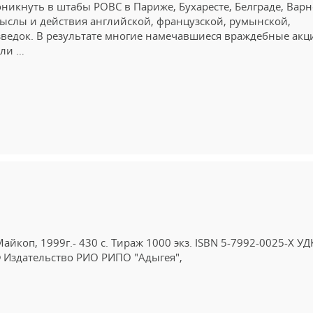
никнуть в штабы РОВС в Париже, Бухаресте, Белграде, Варн
ыслы и действия английской, французской, румынской,
зведок. В результате многие намечавшиеся враждебные акц
ыли …
айкоп, 1999г.- 430 с. Тираж 1000 экз. ISBN 5-7992-0025-X УД
 © Издательство РИО РИПО "Адыгея",