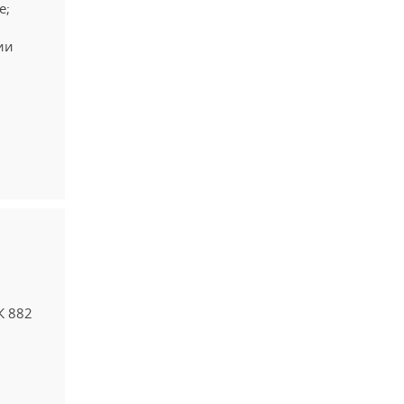
е;
ии
К 882