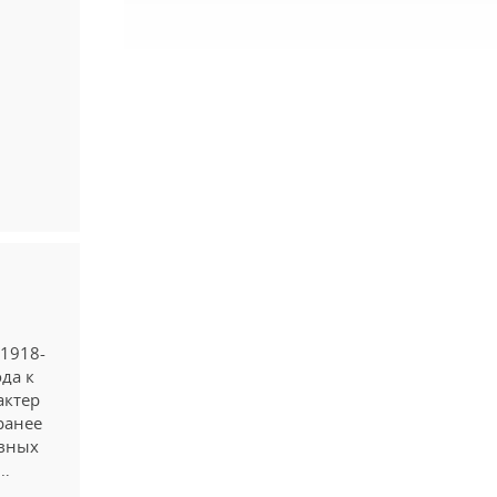
 1918-
да к
актер
ранее
евных
 …